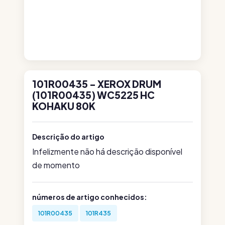
101R00435 - XEROX DRUM
(101R00435) WC5225 HC
KOHAKU 80K
Descrição do artigo
Infelizmente não há descrição disponível
de momento
números de artigo conhecidos:
101R00435
101R435