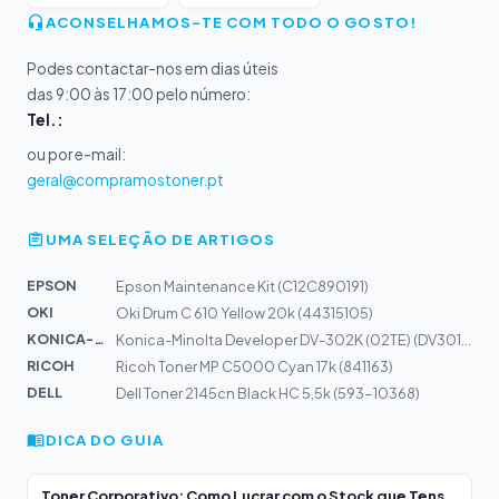
ACONSELHAMOS-TE COM TODO O GOSTO!
Podes contactar-nos em dias úteis
das 9:00 às 17:00 pelo número:
Tel.:
ou por e-mail:
geral@compramostoner.pt
UMA SELEÇÃO DE ARTIGOS
EPSON
Epson Maintenance Kit (C12C890191)
OKI
Oki Drum C 610 Yellow 20k (44315105)
KONICA-MIN...
Konica-Minolta Developer DV-302K (02TE) (DV301K)
RICOH
Ricoh Toner MP C5000 Cyan 17k (841163)
DELL
Dell Toner 2145cn Black HC 5,5k (593-10368)
DICA DO GUIA
Toner Corporativo: Como Lucrar com o Stock que Tens