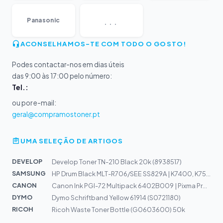
...
Panasonic
ACONSELHAMOS-TE COM TODO O GOSTO!
Podes contactar-nos em dias úteis
das 9:00 às 17:00 pelo número:
Tel.:
ou por e-mail:
geral@compramostoner.pt
UMA SELEÇÃO DE ARTIGOS
DEVELOP
Develop Toner TN-210 Black 20k (8938517)
SAMSUNG
HP Drum Black MLT-R706/SEE SS829A | K7400, K7500, K7600...
CANON
Canon Ink PGI-72 Multipack 6402B009 | Pixma Pro-10
DYMO
Dymo Schriftband Yellow 61914 (S0721180)
RICOH
Ricoh Waste Toner Bottle (G0603600) 50k