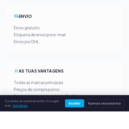
ENVIO
Envio gratuito
Etiqueta de envio por e-mail
Envio por DHL
AS TUAS VANTAGENS
Todas as marcas principais
Preços de compra justos
Pagamento antecipado por PayPal
Cookies & rastreamento Google
Aconselhamento personalizado
Aceitar
Apenas necessários
Ads.
Detalhes