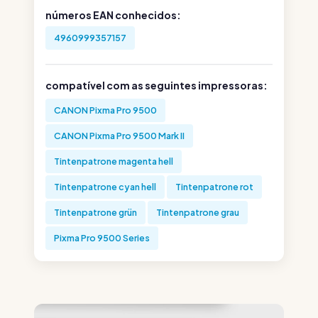
números EAN conhecidos:
4960999357157
compatível com as seguintes impressoras:
CANON Pixma Pro 9500
CANON Pixma Pro 9500 Mark II
Tintenpatrone magenta hell
Tintenpatrone cyan hell
Tintenpatrone rot
Tintenpatrone grün
Tintenpatrone grau
Pixma Pro 9500 Series