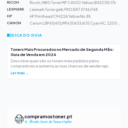
RICOH
Ricoh / NRG Toner MP C4500 Yellow (842035) 17k
LEXMARK
Lexmark Toner gelb PROJEKT X746/748
HP
HP Printhead C9422A Yellow No.85
CANON
Canon LBP611/613/MF631/633/635 Cyan HC, 2200 S., 045 H
DICA DO GUIA
Toners Mais Procurados no Mercado de Segunda Mão:
Guia de Venda em 2024
Descobre quais são os toners mais pedidos pelos
compradores e aumenta as tuas chances de vender rapi...
Ler mais →
compramostoner.pt
Vender toner de forma simples