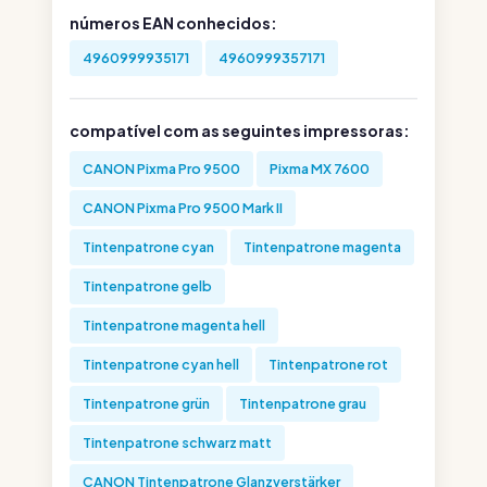
números EAN conhecidos:
4960999935171
4960999357171
compatível com as seguintes impressoras:
CANON Pixma Pro 9500
Pixma MX 7600
CANON Pixma Pro 9500 Mark II
Tintenpatrone cyan
Tintenpatrone magenta
Tintenpatrone gelb
Tintenpatrone magenta hell
Tintenpatrone cyan hell
Tintenpatrone rot
Tintenpatrone grün
Tintenpatrone grau
Tintenpatrone schwarz matt
CANON Tintenpatrone Glanzverstärker