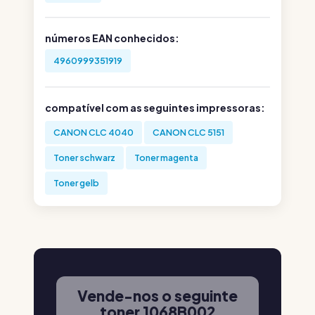
números EAN conhecidos:
4960999351919
compatível com as seguintes impressoras:
CANON CLC 4040
CANON CLC 5151
Toner schwarz
Toner magenta
Toner gelb
Vende-nos o seguinte
toner 1068B002