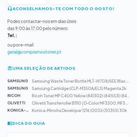
ACONSELHAMOS-TE COM TODO O GOSTO!
Podes contactar-nos em dias úteis
das 9:00 às 17:00 pelo número:
Tel.:
ou por e-mail:
geral@compramostoner.pt
UMA SELEÇÃO DE ARTIGOS
SAMSUNG
Samsung Waste Toner Bottle MLT-W708/SEE Black 100k | Mu...
SAMSUNG
Samsung Cartridge (CLP-M350A/ELS) Magenta 2k
RICOH
Ricoh Toner MP C400 Yellow (841302) (841553) (842041)
OLIVETTI
Olivetti Transferroller B1110 | D-Color MF3300, MF3301,...
KONICA-MIN...
Konica-Minolta Developer 1216 (003J) (30355) 30k
DICA DO GUIA