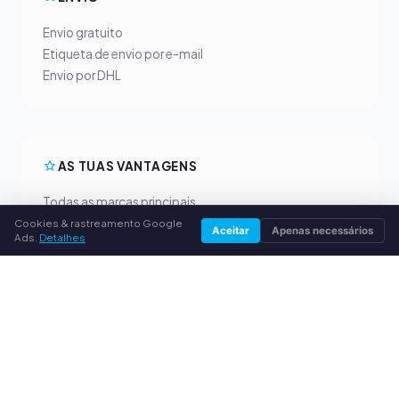
Envio gratuito
Etiqueta de envio por e-mail
Envio por DHL
AS TUAS VANTAGENS
Todas as marcas principais
Preços de compra justos
Cookies & rastreamento Google
Aceitar
Apenas necessários
Ads.
Detalhes
Pagamento antecipado por PayPal
Aconselhamento personalizado
SERVIÇO
Sobre nós