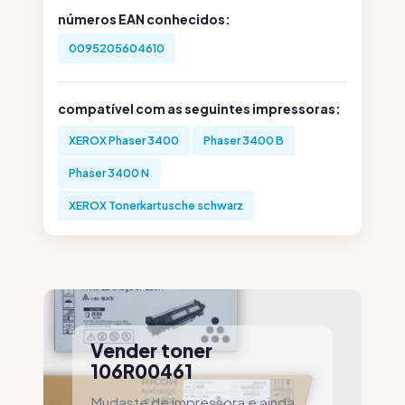
números EAN conhecidos:
0095205604610
compatível com as seguintes impressoras:
XEROX Phaser 3400
Phaser 3400 B
Phaser 3400 N
XEROX Tonerkartusche schwarz
Vender toner
106R00461
Mudaste de impressora e ainda