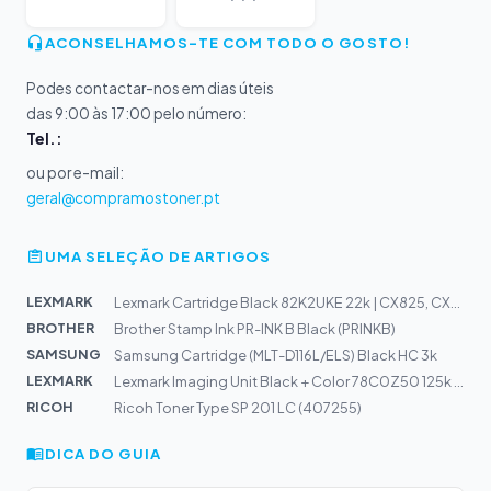
ACONSELHAMOS-TE COM TODO O GOSTO!
Podes contactar-nos em dias úteis
das 9:00 às 17:00 pelo número:
Tel.:
ou por e-mail:
geral@compramostoner.pt
UMA SELEÇÃO DE ARTIGOS
LEXMARK
Lexmark Cartridge Black 82K2UKE 22k | CX825, CX860
BROTHER
Brother Stamp Ink PR-INK B Black (PRINKB)
SAMSUNG
Samsung Cartridge (MLT-D116L/ELS) Black HC 3k
LEXMARK
Lexmark Imaging Unit Black + Color 78C0Z50 125k | C2325...
RICOH
Ricoh Toner Type SP 201 LC (407255)
DICA DO GUIA