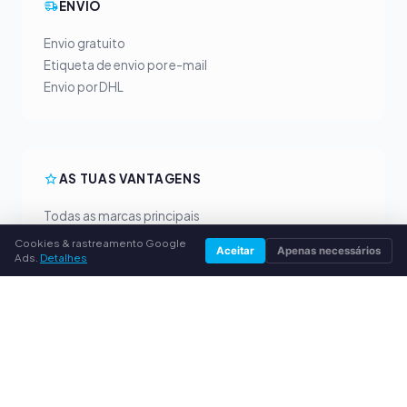
ENVIO
Envio gratuito
Etiqueta de envio por e-mail
Envio por DHL
AS TUAS VANTAGENS
Todas as marcas principais
Preços de compra justos
Cookies & rastreamento Google
Aceitar
Apenas necessários
Ads.
Detalhes
Pagamento antecipado por PayPal
Aconselhamento personalizado
SERVIÇO