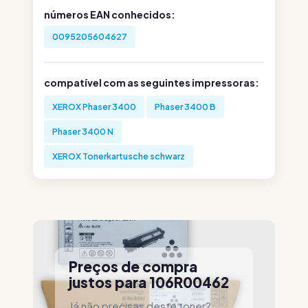
números EAN conhecidos:
0095205604627
compatível com as seguintes impressoras:
XEROX Phaser 3400
Phaser 3400 B
Phaser 3400 N
XEROX Tonerkartusche schwarz
Preços de compra
justos para 106R00462
Já não precisas deste toner?