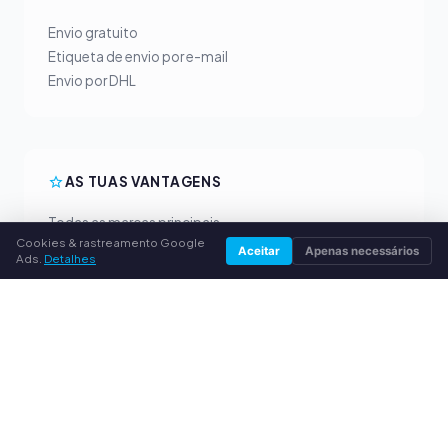
Envio gratuito
Etiqueta de envio por e-mail
Envio por DHL
AS TUAS VANTAGENS
Todas as marcas principais
Cookies & rastreamento Google
Preços de compra justos
Aceitar
Apenas necessários
Ads.
Detalhes
Pagamento antecipado por PayPal
Aconselhamento personalizado
SERVIÇO
Sobre nós