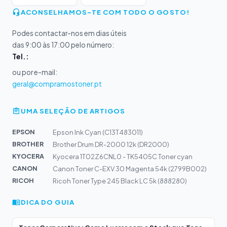
ACONSELHAMOS-TE COM TODO O GOSTO!
Podes contactar-nos em dias úteis
das 9:00 às 17:00 pelo número:
Tel.:
ou por e-mail:
geral@compramostoner.pt
UMA SELEÇÃO DE ARTIGOS
EPSON
Epson Ink Cyan (C13T483011)
BROTHER
Brother Drum DR-2000 12k (DR2000)
KYOCERA
Kyocera 1T02Z6CNL0 - TK5405C Toner cyan
CANON
Canon Toner C-EXV 30 Magenta 54k (2799B002)
RICOH
Ricoh Toner Type 245 Black LC 5k (888280)
DICA DO GUIA