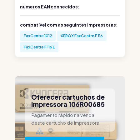
números EAN conhecidos:
compatível com as seguintes impressoras:
FaxCentre 1012
XEROX FaxCentre F 116
FaxCentre F 116 L
Oferecer cartuchos de
impressora 106R00685
Pagamento rápido na venda
deste cartucho de impressora