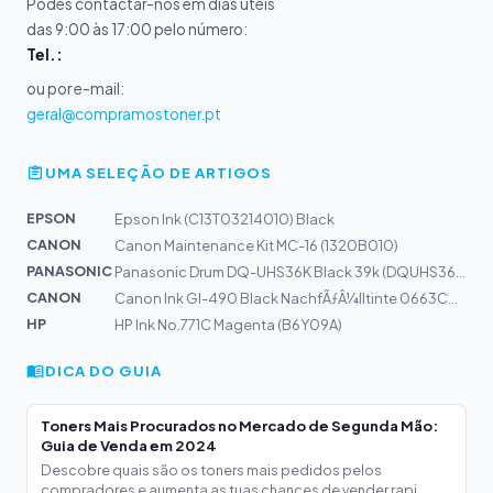
Podes contactar-nos em dias úteis
das 9:00 às 17:00 pelo número:
Tel.:
ou por e-mail:
geral@compramostoner.pt
UMA SELEÇÃO DE ARTIGOS
EPSON
Epson Ink (C13T03214010) Black
CANON
Canon Maintenance Kit MC-16 (1320B010)
PANASONIC
Panasonic Drum DQ-UHS36K Black 39k (DQUHS36KPB)
CANON
Canon Ink GI-490 Black NachfÃƒÂ¼lltinte 0663C001
HP
HP Ink No.771C Magenta (B6Y09A)
DICA DO GUIA
Toners Mais Procurados no Mercado de Segunda Mão:
Guia de Venda em 2024
Descobre quais são os toners mais pedidos pelos
compradores e aumenta as tuas chances de vender rapi...