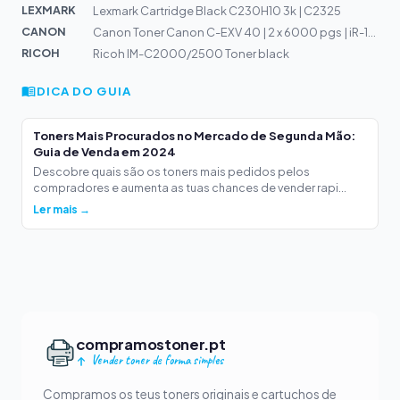
LEXMARK
Lexmark Cartridge Black C230H10 3k | C2325
CANON
Canon Toner Canon C-EXV 40 | 2 x 6000 pgs | iR-10133/11...
RICOH
Ricoh IM-C2000/2500 Toner black
DICA DO GUIA
Toners Mais Procurados no Mercado de Segunda Mão:
Guia de Venda em 2024
Descobre quais são os toners mais pedidos pelos
compradores e aumenta as tuas chances de vender rapi...
Ler mais →
compramostoner.pt
Vender toner de forma simples
Compramos os teus toners originais e cartuchos de