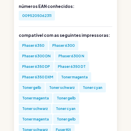
números EAN conhecidos:
0095205062311
compatível com as seguintes impressoras:
Phaser 6350
Phaser 6300
Phaser 6300 DN
Phaser 6300 N
Phaser 6350 DP
Phaser 6350 DT
Phaser 6350 DXM
Toner magenta
Toner gelb
Toner schwarz
Toner cyan
Toner magenta
Toner gelb
Toner schwarz
Toner cyan
Toner magenta
Toner gelb
Toner schwarz
Fuser Kit