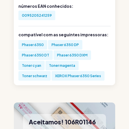
números EAN conhecidos:
0095205241259
compatível com as seguintes impressoras:
Phaser 6350
Phaser 6350 DP
Phaser 6350 DT
Phaser 6350 DXM
Toner cyan
Toner magenta
Toner schwarz
XEROX Phaser 6350 Series
Aceitamos! 106R01146