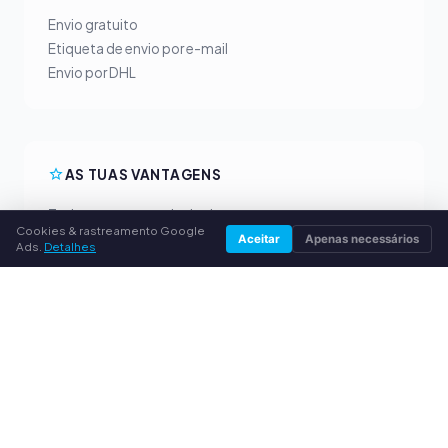
Envio gratuito
Etiqueta de envio por e-mail
Envio por DHL
AS TUAS VANTAGENS
Todas as marcas principais
Cookies & rastreamento Google
Preços de compra justos
Aceitar
Apenas necessários
Ads.
Detalhes
Pagamento antecipado por PayPal
Aconselhamento personalizado
SERVIÇO
Sobre nós