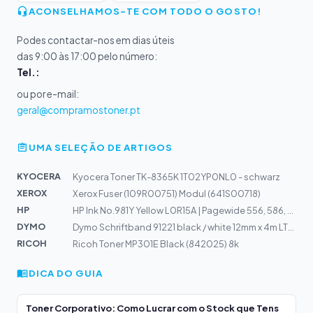
ACONSELHAMOS-TE COM TODO O GOSTO!
Podes contactar-nos em dias úteis
das 9:00 às 17:00 pelo número:
Tel.:
ou por e-mail:
geral@compramostoner.pt
UMA SELEÇÃO DE ARTIGOS
KYOCERA
Kyocera Toner TK-8365K 1T02YP0NL0 - schwarz
XEROX
Xerox Fuser (109R00751) Modul (641S00718)
HP
HP Ink No.981Y Yellow L0R15A | Pagewide 556, 586, E5565...
DYMO
Dymo Schriftband 91221 black / white 12mm x 4m LT-Band...
RICOH
Ricoh Toner MP301E Black (842025) 8k
DICA DO GUIA
Toner Corporativo: Como Lucrar com o Stock que Tens