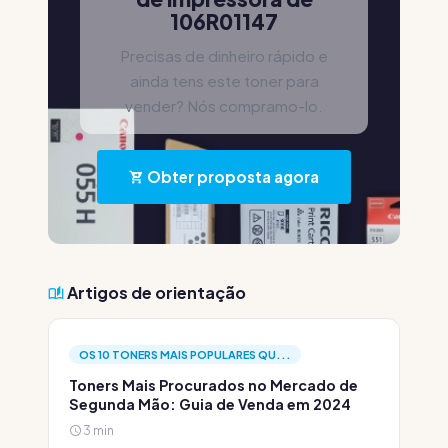
106R01147
Precisas de dinheiro rápido e
ainda tens este toner para
vender? Nós compramo-lo.
Obter proposta agora
Artigos de orientação
OS 10 TONERS MAIS POPULARES QU...
Toners Mais Procurados no Mercado de
Segunda Mão: Guia de Venda em 2024
3 min