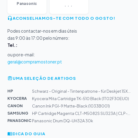
...
Panasonic
ACONSELHAMOS-TE COM TODO O GOSTO!
Podes contactar-nos em dias úteis
das 9:00 às 17:00 pelo número:
Tel.:
ou por e-mail:
geral@compramostoner.pt
UMA SELEÇÃO DE ARTIGOS
HP
Schwarz - Original - Tintenpatrone - für Deskjet 15XX,...
KYOCERA
Kyocera Mita Cartridge TK-510 Black (1T02F30EU0)
CANON
Canon Ink PGI-9 Matte-Black (1033B001)
SAMSUNG
HP Cartridge Magenta CLT-M5082S SU323A | CLP-620, CLP-6...
PANASONIC
Panasonic Drum DQ-UH32A 30k
DICA DO GUIA