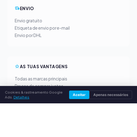
ENVIO
Envio gratuito
Etiqueta de envio por e-mail
Envio por DHL
AS TUAS VANTAGENS
Todas as marcas principais
Preços de compra justos
Cookies & rastreamento Google
Pagamento antecipado por PayPal
Aceitar
Apenas necessários
Ads.
Detalhes
Aconselhamento personalizado
SERVIÇO