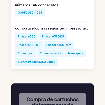
números EAN conhecidos:
0095205241266
compatível com as seguintes impressoras:
Phaser 6350
Phaser 6350 DP
Phaser 6350 DT
Phaser 6350 DXM
Toner cyan
Toner magenta
Toner gelb
XEROX Phaser 6350 Series
Compra de cartuchos
de impressora de