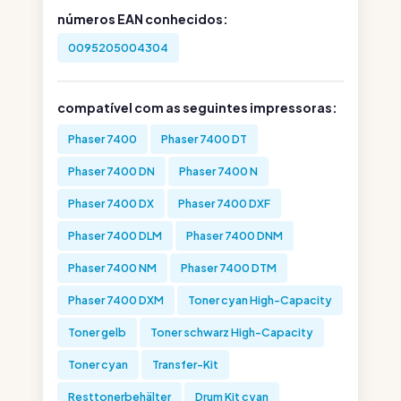
números EAN conhecidos:
0095205004304
compatível com as seguintes impressoras:
Phaser 7400
Phaser 7400 DT
Phaser 7400 DN
Phaser 7400 N
Phaser 7400 DX
Phaser 7400 DXF
Phaser 7400 DLM
Phaser 7400 DNM
Phaser 7400 NM
Phaser 7400 DTM
Phaser 7400 DXM
Toner cyan High-Capacity
Toner gelb
Toner schwarz High-Capacity
Toner cyan
Transfer-Kit
Resttonerbehälter
Drum Kit cyan