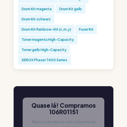
Drum Kit magenta
Drum Kit gelb
Drum Kit schwarz
Drum Kit Rainbow-Kit (c,m,y)
Fuser Kit
Toner magenta High-Capacity
Toner gelb High-Capacity
XEROX Phaser 7400 Series
Quase lá! Compramos
106R01151
Nunca vendeste um consumível