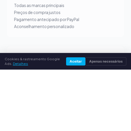
Todas as marcas principais
Preços de compra justos
Pagamento antecipado por PayPal
Aconselhamento personalizado
SERVIÇO
Cookies & rastreamento Google
Aceitar
Apenas necessários
Ads.
Detalhes
Sobre nós
Política de privacidade
Dados da empresa
Perguntas frequentes (FAQ)
Guia
© 2026 compramostoner.pt. Todos os direitos reservados.