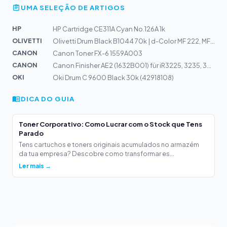
UMA SELEÇÃO DE ARTIGOS
HP
HP Cartridge CE311A Cyan No.126A 1k
OLIVETTI
Olivetti Drum Black B1044 70k | d-Color MF 222, MF282,...
CANON
Canon Toner FX-6 1559A003
CANON
Canon Finisher AE2 (1632B001) für iR3225, 3235, 3245, n...
OKI
Oki Drum C 9600 Black 30k (42918108)
DICA DO GUIA
Toner Corporativo: Como Lucrar com o Stock que Tens
Parado
Tens cartuchos e toners originais acumulados no armazém
da tua empresa? Descobre como transformar es...
Ler mais →