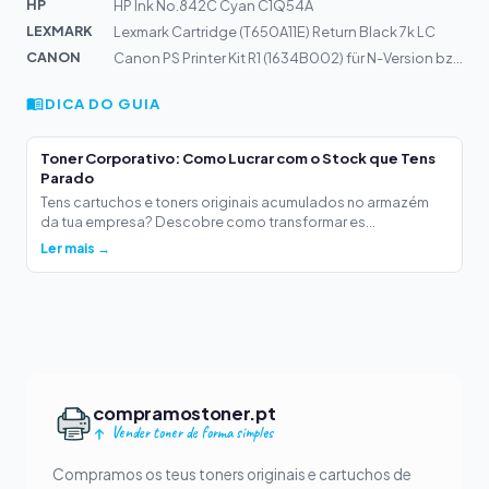
HP
HP Ink No.842C Cyan C1Q54A
LEXMARK
Lexmark Cartridge (T650A11E) Return Black 7k LC
CANON
Canon PS Printer Kit R1 (1634B002) für N-Version bzw Ba...
DICA DO GUIA
Toner Corporativo: Como Lucrar com o Stock que Tens
Parado
Tens cartuchos e toners originais acumulados no armazém
da tua empresa? Descobre como transformar es...
Ler mais →
compramostoner.pt
Vender toner de forma simples
Compramos os teus toners originais e cartuchos de