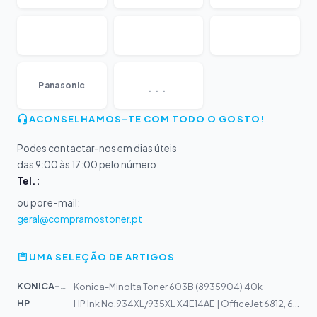
...
Panasonic
ACONSELHAMOS-TE COM TODO O GOSTO!
Podes contactar-nos em dias úteis
das 9:00 às 17:00 pelo número:
Tel.:
ou por e-mail:
geral@compramostoner.pt
UMA SELEÇÃO DE ARTIGOS
KONICA-MIN...
Konica-Minolta Toner 603B (8935904) 40k
HP
HP Ink No.934XL/935XL X4E14AE | OfficeJet 6812, 6815, 6...