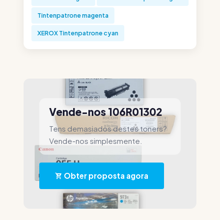
Tintenpatrone magenta
XEROX Tintenpatrone cyan
Vende-nos 106R01302
Tens demasiados destes toners?
Vende-nos simplesmente.
Obter proposta agora