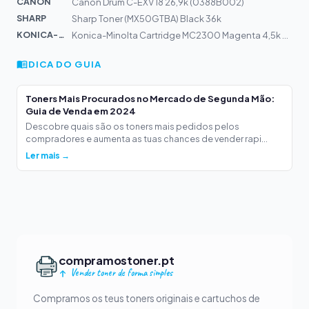
CANON
Canon Drum C-EXV 18 26,9k (0388B002)
SHARP
Sharp Toner (MX50GTBA) Black 36k
KONICA-MIN...
Konica-Minolta Cartridge MC2300 Magenta 4,5k 4576411 (A...
DICA DO GUIA
Toners Mais Procurados no Mercado de Segunda Mão:
Guia de Venda em 2024
Descobre quais são os toners mais pedidos pelos
compradores e aumenta as tuas chances de vender rapi...
Ler mais →
compramostoner.pt
Vender toner de forma simples
Compramos os teus toners originais e cartuchos de