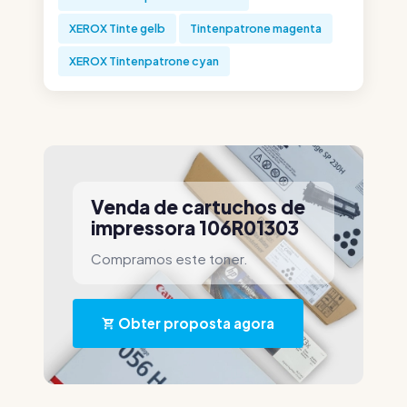
XEROX Tinte gelb
Tintenpatrone magenta
XEROX Tintenpatrone cyan
Venda de cartuchos de
impressora 106R01303
Compramos este toner.
Obter proposta agora