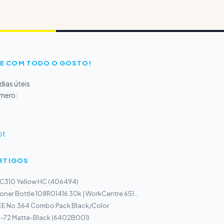
E COM TODO O GOSTO!
ias úteis
úmero:
pt
ARTIGOS
 C310 Yellow HC (406494)
oner Bottle 108R01416 30k | WorkCentre 651...
EE No.364 Combo Pack Black/Color
I-72 Matte-Black (6402B001)