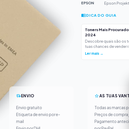
EPSON
Epson Projek
DICA DO GUIA
Toners Mais Procurad
2024
Descobre quais são os 
tuas chances de vender ra
Ler mais →
ENVIO
AS TUAS VAN
Envio gratuito
Todas as marcas pr
Etiqueta de envio por e-
Preços de compra 
mail
Pagamento antec
Envio por DHL
por PayPal