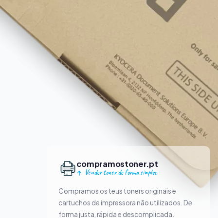
compramostoner.pt
Vender toner de forma simples
Compramos os teus toners originais e
cartuchos de impressora não utilizados. De
forma justa, rápida e descomplicada.