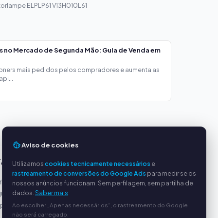
torlampe ELPLP61 V13H010L61
os no Mercado de Segunda Mão: Guia de Venda em
toners mais pedidos pelos compradores e aumenta as
pi...
Aviso de cookies
TAGENS
SERVIÇO
Utilizamos
cookies tecnicamente necessários
e
rastreamento de conversões do Google Ads
para medir se os
incipais
Sobre nós
nossos anúncios funcionam. Sem perfilagem, sem partilha de
dados.
Saber mais
justos
Política de privacidade
ipado
Dados da empresa
Ao escolher „Apenas necessários“, o rastreamento do Google
não será carregado.
Perguntas frequentes