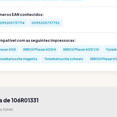
meros EAN conhecidos:
095205737714
0095205737752
mpatível com as seguintes impressoras:
haser 6125
XEROX Phaser 6125 N
XEROX Phaser 6125 V N
Tonerk
onerkartusche magenta
Tonerkartusche schwarz
XEROX Phaser 61
a de 106R01331
u toner.