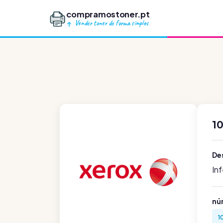
compramostoner.pt
Vender toner de forma simples
10
De
In
nú
1