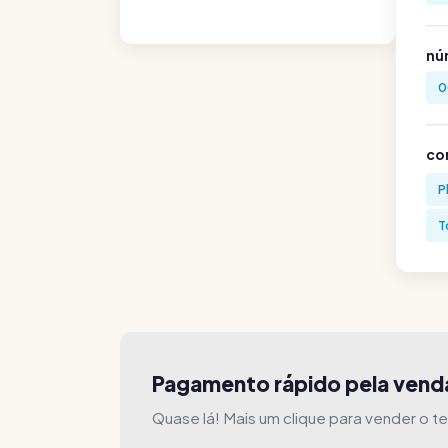
nú
0
co
P
T
Pagamento rápido pela vend
Quase lá! Mais um clique para vender o te