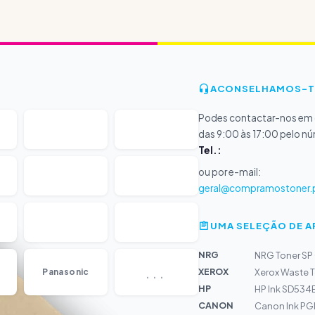
ACONSELHAMOS-T
Podes contactar-nos em d
das 9:00 às 17:00 pelo n
Tel.:
ou por e-mail:
geral@compramostoner.
UMA SELEÇÃO DE 
NRG
NRG Toner SP
...
XEROX
Panasonic
Xerox Waste T
HP
HP Ink SD534
CANON
Canon Ink PG