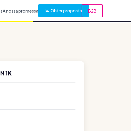
Obter proposta
es
A nossa promessa
B2B
N 1K