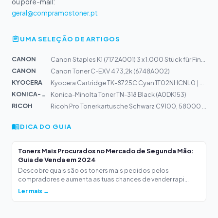
ou por e-mail:
geral@compramostoner.pt
UMA SELEÇÃO DE ARTIGOS
CANON
Canon Staples K1 (7172A001) 3 x 1.000 Stück für Finishe...
CANON
Canon Toner C-EXV 4 73,2k (6748A002)
KYOCERA
Kyocera Cartridge TK-8725C Cyan 1T02NHCNL0 | TASKalfa 7...
KONICA-MIN...
Konica-Minolta Toner TN-318 Black (A0DK153)
RICOH
Ricoh Pro Tonerkartusche Schwarz C9100, 58000 Seiten
DICA DO GUIA
Toners Mais Procurados no Mercado de Segunda Mão:
Guia de Venda em 2024
Descobre quais são os toners mais pedidos pelos
compradores e aumenta as tuas chances de vender rapi...
Ler mais →