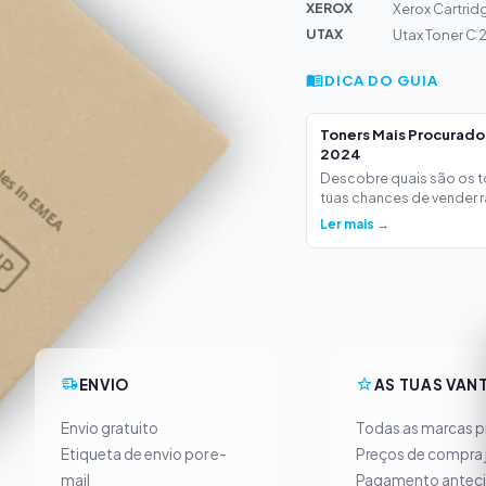
XEROX
Xerox Cartrid
UTAX
Utax Toner C
DICA DO GUIA
Toners Mais Procurad
2024
Descobre quais são os 
tuas chances de vender ra
Ler mais →
ENVIO
AS TUAS VAN
Envio gratuito
Todas as marcas pr
Etiqueta de envio por e-
Preços de compra 
mail
Pagamento antec