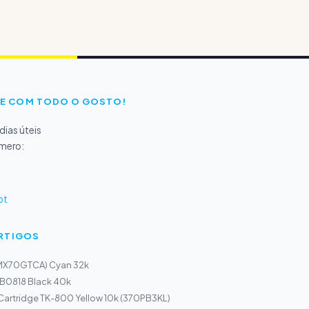
E COM TODO O GOSTO!
ias úteis
úmero:
pt
ARTIGOS
(MX70GTCA) Cyan 32k
r B0818 Black 40k
Cartridge TK-800 Yellow 10k (370PB3KL)