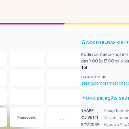
ACONSELHAMOS-T
Podes contactar-nos em d
das 9:00 às 17:00 pelo n
Tel.:
ou por e-mail:
geral@compramostoner.
UMA SELEÇÃO DE 
SHARP
Sharp Toner 
...
OLIVETTI
Panasonic
Olivetti Tone
KYOCERA
Kyocera Mita 