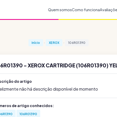
Quem somos
Como funciona
Avaliaçõ
Início
XEROX
106R01390
06R01390 - XEROX CARTRIDGE (106R01390) YE
scrição do artigo
felizmente não há descrição disponível de momento
meros de artigo conhecidos:
06R1390
106R01390