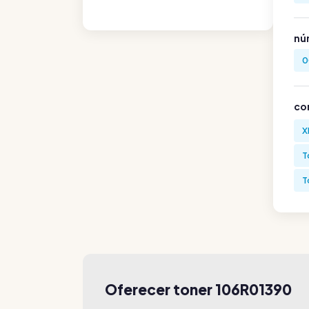
nú
0
co
X
T
T
Oferecer toner 106R01390