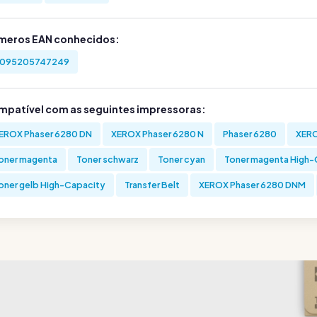
meros EAN conhecidos:
095205747249
mpatível com as seguintes impressoras:
EROX Phaser 6280 DN
XEROX Phaser 6280 N
Phaser 6280
XERO
oner magenta
Toner schwarz
Toner cyan
Toner magenta High-
oner gelb High-Capacity
Transfer Belt
XEROX Phaser 6280 DNM