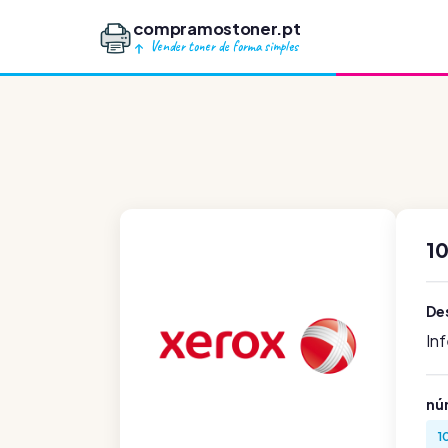
compramostoner.pt
Vender toner de forma simples
1
De
In
nú
1