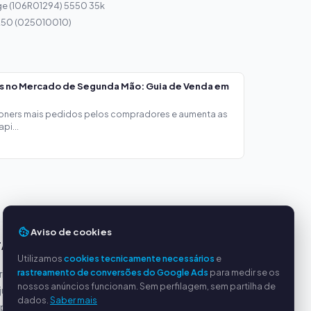
ge (106R01294) 5550 35k
 250 (025010010)
os no Mercado de Segunda Mão: Guia de Venda em
toners mais pedidos pelos compradores e aumenta as
pi...
Aviso de cookies
TAGENS
SERVIÇO
Utilizamos
cookies tecnicamente necessários
e
rastreamento de conversões do Google Ads
para medir se os
incipais
Sobre nós
nossos anúncios funcionam. Sem perfilagem, sem partilha de
justos
Política de privacidade
dados.
Saber mais
ipado
Dados da empresa