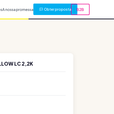
Obter proposta
es
A nossa promessa
B2B
LLOW LC 2,2K