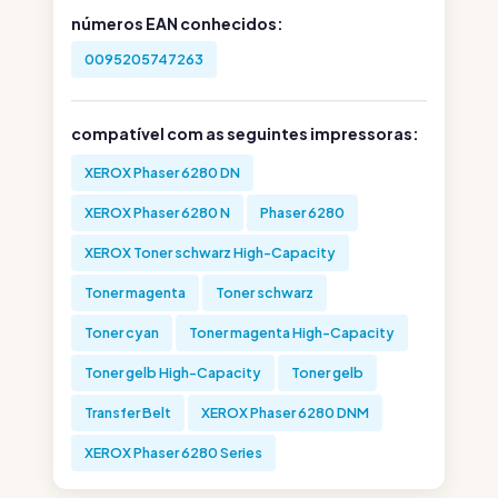
números EAN conhecidos:
0095205747263
compatível com as seguintes impressoras:
XEROX Phaser 6280 DN
XEROX Phaser 6280 N
Phaser 6280
XEROX Toner schwarz High-Capacity
Toner magenta
Toner schwarz
Toner cyan
Toner magenta High-Capacity
Toner gelb High-Capacity
Toner gelb
Transfer Belt
XEROX Phaser 6280 DNM
XEROX Phaser 6280 Series