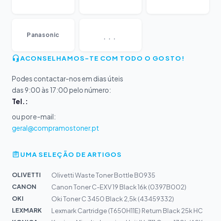
...
Panasonic
ACONSELHAMOS-TE COM TODO O GOSTO!
Podes contactar-nos em dias úteis
das 9:00 às 17:00 pelo número:
Tel.:
ou por e-mail:
geral@compramostoner.pt
UMA SELEÇÃO DE ARTIGOS
OLIVETTI
Olivetti Waste Toner Bottle B0935
CANON
Canon Toner C-EXV 19 Black 16k (0397B002)
OKI
Oki Toner C 3450 Black 2,5k (43459332)
LEXMARK
Lexmark Cartridge (T650H11E) Return Black 25k HC