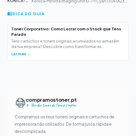
KONICA-MIN...
Konica-Minolta Imaging Unit IU-711 Cyan 130k (A2X20KD)
DICA DO GUIA
Toner Corporativo: Como Lucrar com o Stock que Tens
Parado
Tens cartuchos e toners originais acumulados no armazém
da tua empresa? Descobre como transformar es...
Ler mais →
compramostoner.pt
Vender toner de forma simples
Compramos os teus toners originais e cartuchos de
impressora não utilizados. De forma justa, rápida e
descomplicada.