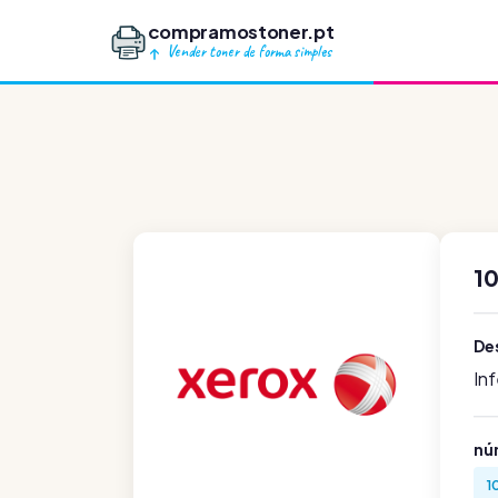
compramostoner.pt
Vender toner de forma simples
10
De
In
nú
1