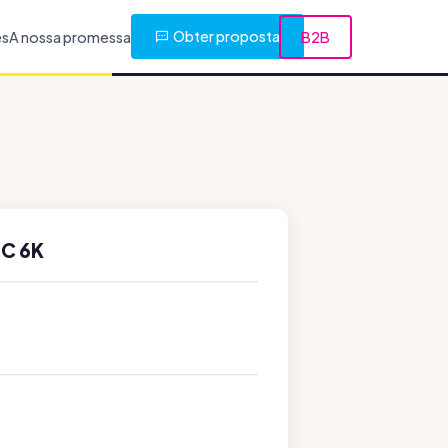
Obter proposta
es
A nossa promessa
B2B
HC 6K