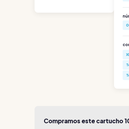
nú
0
co
X
T
T
Compramos este cartucho 1