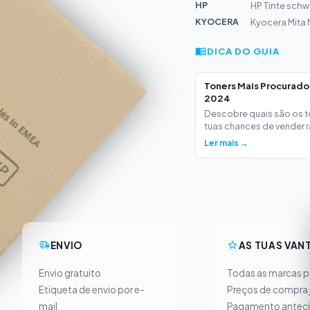
HP
HP Tinte schw
KYOCERA
Kyocera Mita 
DICA DO GUIA
Toners Mais Procurad
2024
Descobre quais são os 
tuas chances de vender ra
Ler mais →
ENVIO
AS TUAS VAN
Envio gratuito
Todas as marcas pr
Etiqueta de envio por e-
Preços de compra 
mail
Pagamento antec