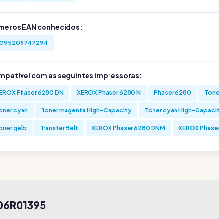
meros EAN conhecidos:
095205747294
mpatível com as seguintes impressoras:
EROX Phaser 6280 DN
XEROX Phaser 6280 N
Phaser 6280
Tone
oner cyan
Toner magenta High-Capacity
Toner cyan High-Capaci
oner gelb
Transfer Belt
XEROX Phaser 6280 DNM
XEROX Phaser
06R01395