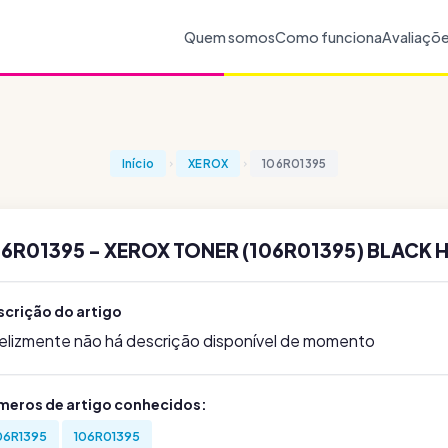
Quem somos
Como funciona
Avaliaçõ
Início
XEROX
106R01395
6R01395 - XEROX TONER (106R01395) BLACK 
scrição do artigo
felizmente não há descrição disponível de momento
meros de artigo conhecidos:
06R1395
106R01395