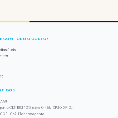
E COM TODO O GOSTO!
ias úteis
úmero:
pt
ARTIGOS
I/D/II
enta C13T18134012 6,6ml 0,45k | XP30, XP10...
002 - 067H Toner magenta