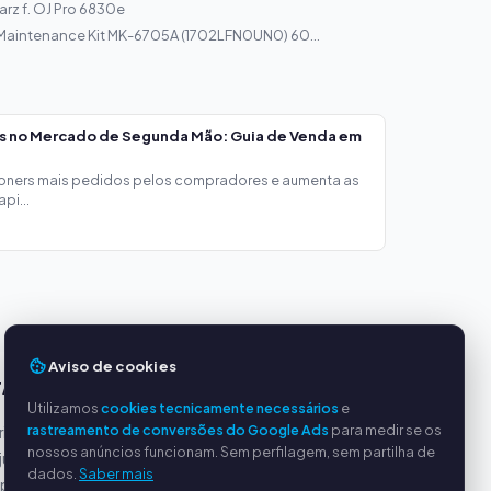
arz f. OJ Pro 6830e
Maintenance Kit MK-6705A (1702LFN0UN0) 60...
os no Mercado de Segunda Mão: Guia de Venda em
toners mais pedidos pelos compradores e aumenta as
pi...
Aviso de cookies
TAGENS
SERVIÇO
Utilizamos
cookies tecnicamente necessários
e
rastreamento de conversões do Google Ads
para medir se os
incipais
Sobre nós
nossos anúncios funcionam. Sem perfilagem, sem partilha de
justos
Política de privacidade
dados.
Saber mais
ipado
Dados da empresa