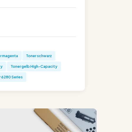
r magenta
Toner schwarz
ty
Toner gelb High-Capacity
 6280 Series