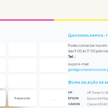
ACONSELHAMOS-T
Podes contactar-nos em d
das 9:00 às 17:00 pelo n
Tel.:
ou por e-mail:
geral@compramostoner.
UMA SELEÇÃO DE 
HP
HP Toner f.LJ II
...
EPSON
Panasonic
Epson Ink Mag
CANON
Canon 5104C