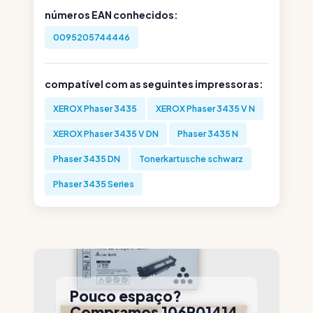
números EAN conhecidos:
0095205744446
compatível com as seguintes impressoras:
XEROX Phaser 3435
XEROX Phaser 3435 V N
XEROX Phaser 3435 V DN
Phaser 3435 N
Phaser 3435 DN
Tonerkartusche schwarz
Phaser 3435 Series
Pouco espaço?
Compramos 106R01414