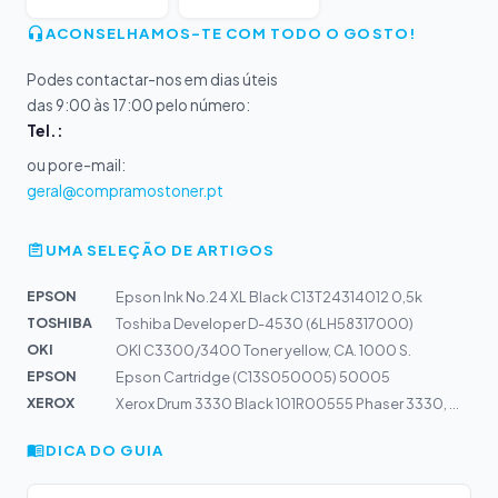
ACONSELHAMOS-TE COM TODO O GOSTO!
Podes contactar-nos em dias úteis
das 9:00 às 17:00 pelo número:
Tel.:
ou por e-mail:
geral@compramostoner.pt
UMA SELEÇÃO DE ARTIGOS
EPSON
Epson Ink No.24 XL Black C13T24314012 0,5k
TOSHIBA
Toshiba Developer D-4530 (6LH58317000)
OKI
OKI C3300/3400 Toner yellow, CA. 1000 S.
EPSON
Epson Cartridge (C13S050005) 50005
XEROX
Xerox Drum 3330 Black 101R00555 Phaser 3330, WC 3300
DICA DO GUIA