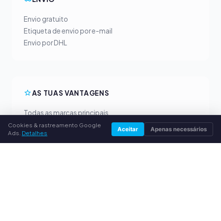
Envio gratuito
Etiqueta de envio por e-mail
Envio por DHL
AS TUAS VANTAGENS
Todas as marcas principais
Preços de compra justos
Cookies & rastreamento Google
Aceitar
Apenas necessários
Ads.
Detalhes
Pagamento antecipado por PayPal
Aconselhamento personalizado
SERVIÇO
Sobre nós