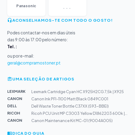
...
Panasonic
ACONSELHAMOS-TE COM TODO O GOSTO!
Podes contactar-nos em dias úteis
das 9:00 às 17:00 pelo número:
Tel.:
ou por e-mail:
geral@compramostoner.pt
UMA SELEÇÃO DE ARTIGOS
LEXMARK
Lexmark Cartridge Cyan HC X925H2CG 7,5k | X925
CANON
Canon Ink PFI-1100 Matt Black 0849C001
DELL
Dell Waste Toner Bottle C37XX (593-BBEI)
RICOH
Ricoh PCU Unit MP C3003 Yellow D1862203 600k | MP C3003...
CANON
Canon Maintenance Kit MC-01 (9004A005)
DICA DO GUIA