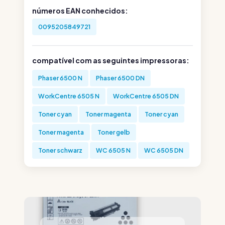
números EAN conhecidos:
0095205849721
compatível com as seguintes impressoras:
Phaser 6500 N
Phaser 6500 DN
WorkCentre 6505 N
WorkCentre 6505 DN
Toner cyan
Toner magenta
Toner cyan
Toner magenta
Toner gelb
Toner schwarz
WC 6505 N
WC 6505 DN