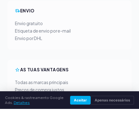
ENVIO
Envio gratuito
Etiqueta de envio por e-mail
Envio por DHL
AS TUAS VANTAGENS
Todas as marcas principais
Preços de compra justos
Pagamento antecipado por PayPal
Cookies & rastreamento Google
Aceitar
Apenas necessários
Ads.
Detalhes
Aconselhamento personalizado
SERVIÇO