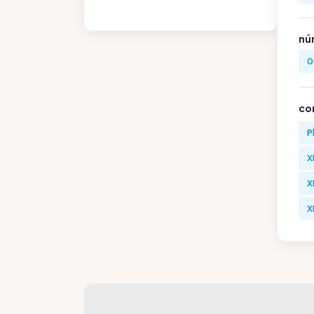
nú
0
co
P
X
X
X