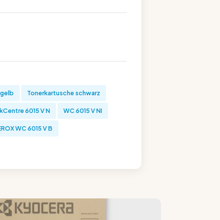
 gelb
Tonerkartusche schwarz
Centre 6015 V N
WC 6015 V NI
EROX WC 6015 V B