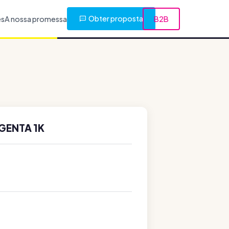
Obter proposta
es
A nossa promessa
B2B
GENTA 1K