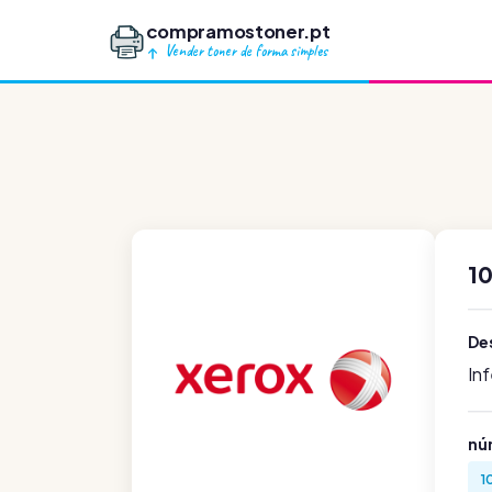
compramostoner.pt
Vender toner de forma simples
1
De
In
nú
1