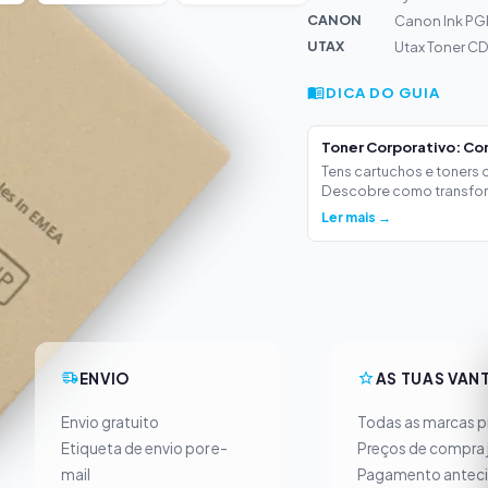
CANON
Canon Ink PG
UTAX
Utax Toner CD
DICA DO GUIA
Toner Corporativo: Co
Tens cartuchos e toners
Descobre como transform
Ler mais →
ENVIO
AS TUAS VAN
Envio gratuito
Todas as marcas pr
Etiqueta de envio por e-
Preços de compra 
mail
Pagamento antec