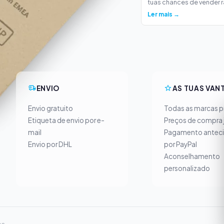
tuas chances de vender ra
Ler mais →
ENVIO
AS TUAS VAN
Envio gratuito
Todas as marcas pr
Etiqueta de envio por e-
Preços de compra 
mail
Pagamento antec
Envio por DHL
por PayPal
Aconselhamento
personalizado