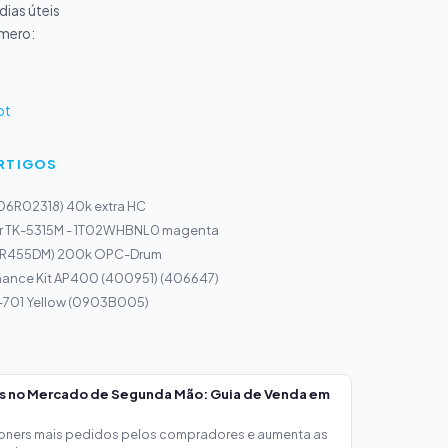
ias úteis
úmero:
pt
ARTIGOS
106R02318) 40k extra HC
r TK-5315M - 1T02WHBNL0 magenta
(AR455DM) 200k OPC-Drum
nance Kit AP400 (400951) (406647)
I-701 Yellow (0903B005)
os no Mercado de Segunda Mão: Guia de Venda em
toners mais pedidos pelos compradores e aumenta as