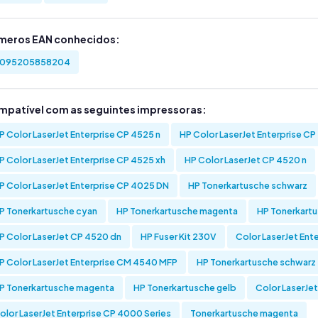
meros EAN conhecidos:
095205858204
mpatível com as seguintes impressoras:
P Color LaserJet Enterprise CP 4525 n
HP Color LaserJet Enterprise CP
P Color LaserJet Enterprise CP 4525 xh
HP Color LaserJet CP 4520 n
P Color LaserJet Enterprise CP 4025 DN
HP Tonerkartusche schwarz
P Tonerkartusche cyan
HP Tonerkartusche magenta
HP Tonerkartu
P Color LaserJet CP 4520 dn
HP Fuser Kit 230V
Color LaserJet Ent
P Color LaserJet Enterprise CM 4540 MFP
HP Tonerkartusche schwarz
P Tonerkartusche magenta
HP Tonerkartusche gelb
Color LaserJe
olor LaserJet Enterprise CP 4000 Series
Tonerkartusche magenta