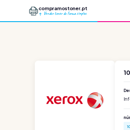
compramostoner.pt
Vender toner de forma simples
1
De
In
nú
1