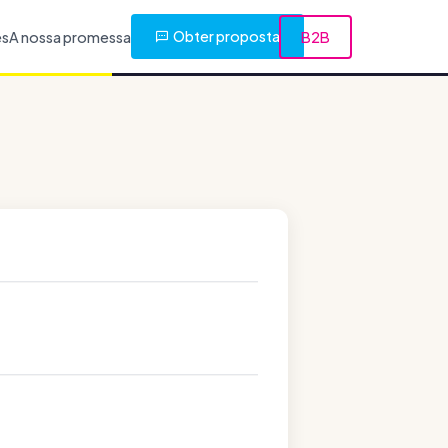
Obter proposta
es
A nossa promessa
B2B