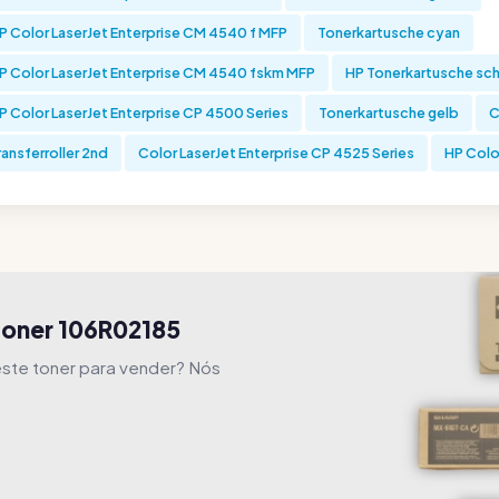
P Color LaserJet Enterprise CM 4540 f MFP
Tonerkartusche cyan
P Color LaserJet Enterprise CM 4540 fskm MFP
HP Tonerkartusche sc
P Color LaserJet Enterprise CP 4500 Series
Tonerkartusche gelb
C
ransferroller 2nd
Color LaserJet Enterprise CP 4525 Series
HP Colo
toner 106R02185
 este toner para vender? Nós