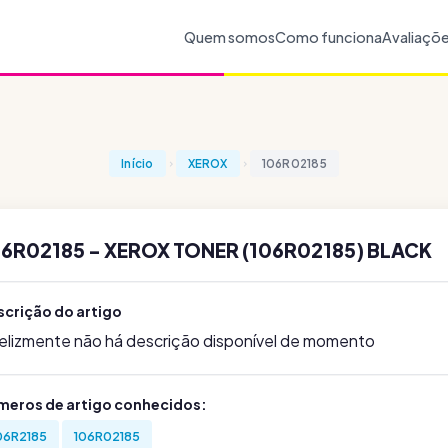
Quem somos
Como funciona
Avaliaçõ
Início
XEROX
106R02185
06R02185 - XEROX TONER (106R02185) BLACK
scrição do artigo
felizmente não há descrição disponível de momento
meros de artigo conhecidos:
06R2185
106R02185