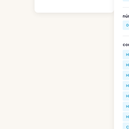
nú
0
co
H
H
H
H
H
H
H
C