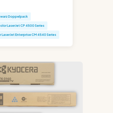
hwarz Doppelpack
olor LaserJet CP 4500 Series
r LaserJet Enterprise CM 4540 Series