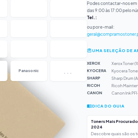
Podes contactar-nos em d
das 9:00 às 17:00 pelo n
Tel.:
ou por e-mail:
geral@compramostoner.
UMA SELEÇÃO DE 
XEROX
Xerox Toner (
...
KYOCERA
Panasonic
Kyocera Tone
SHARP
Sharp Drum 
RICOH
Ricoh Mainte
CANON
Canon Ink PF
DICA DO GUIA
Toners Mais Procurad
2024
Descobre quais são os 