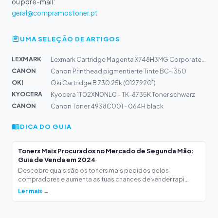
ou por e-mail:
geral@compramostoner.pt
UMA SELEÇÃO DE ARTIGOS
LEXMARK
Lexmark Cartridge Magenta X748H3MG Corporate 10k | X748
CANON
Canon Printhead pigmentierte Tinte BC-1350
OKI
Oki Cartridge B 730 25k (01279201)
KYOCERA
Kyocera 1T02XN0NL0 - TK-8735K Toner schwarz
CANON
Canon Toner 4938C001 - 064H black
DICA DO GUIA
Toners Mais Procurados no Mercado de Segunda Mão:
Guia de Venda em 2024
Descobre quais são os toners mais pedidos pelos
compradores e aumenta as tuas chances de vender rapi...
Ler mais →