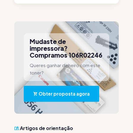
Mudaste de
impressora?
Compramos 106R02246
Queres ganhar dinheiro com este
toner?
Obter proposta agora
Artigos de orientação