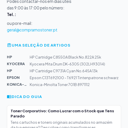
Podes contactar-nos em dias úteis
das 9:00 às 17:00 pelo número:
Tel.:
ou por e-mail:
geral@compramostoner.pt
UMA SELEÇÃO DE ARTIGOS
HP
HP Cartridge C8550A Black No.822A 25k
KYOCERA
Kyocera Mita Drum DK-6305 (302LH93014)
HP
HP Cartridge C9731A Cyan No.645A 13k
EPSON
Epson C13T692100 - T6921 Tintenpatrone schwarz
KONICA-MIN...
Konica-Minolta Toner 701B 8971112
DICA DO GUIA
Toner Corporativo: Como Lucrar com o Stock que Tens
Parado
Tens cartuchos e toners originais acumulados no armazém
da tua empresa? Descobre como transformar es...