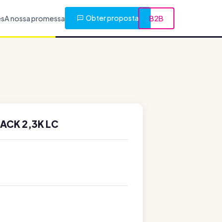
Obter proposta
es
A nossa promessa
B2B
ACK 2,3K LC