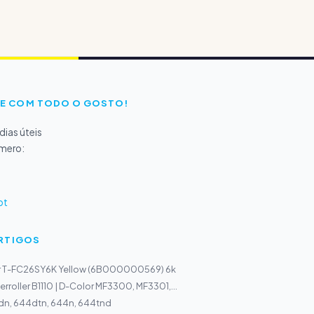
E COM TODO O GOSTO!
ias úteis
úmero:
pt
ARTIGOS
r T-FC26SY6K Yellow (6B000000569) 6k
ferroller B1110 | D-Color MF3300, MF3301,...
dn, 644dtn, 644n, 644tnd