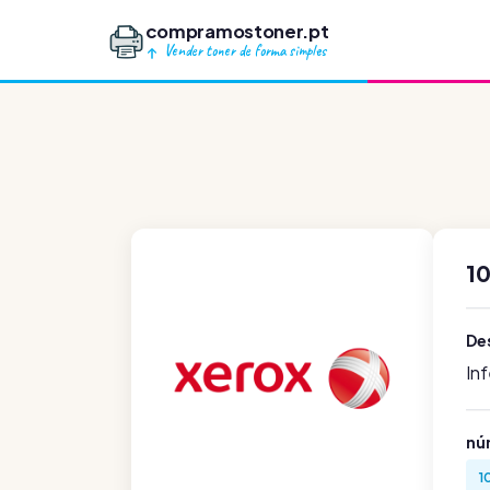
compramostoner.pt
Vender toner de forma simples
1
De
In
nú
1