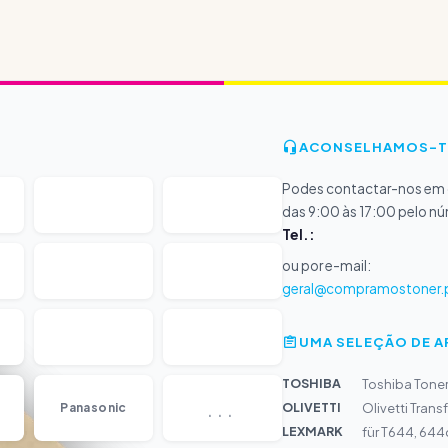
ACONSELHAMOS-T
Podes contactar-nos em d
das 9:00 às 17:00 pelo n
Tel.:
ou por e-mail:
geral@compramostoner.
UMA SELEÇÃO DE 
TOSHIBA
Toshiba Tone
...
OLIVETTI
Panasonic
Olivetti Trans
LEXMARK
für T644, 644