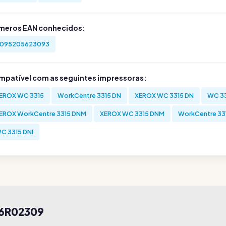
meros EAN conhecidos:
095205623093
mpatível com as seguintes impressoras:
EROX WC 3315
WorkCentre 3315 DN
XEROX WC 3315 DN
WC 33
EROX WorkCentre 3315 DNM
XEROX WC 3315 DNM
WorkCentre 331
C 3315 DNI
06R02309