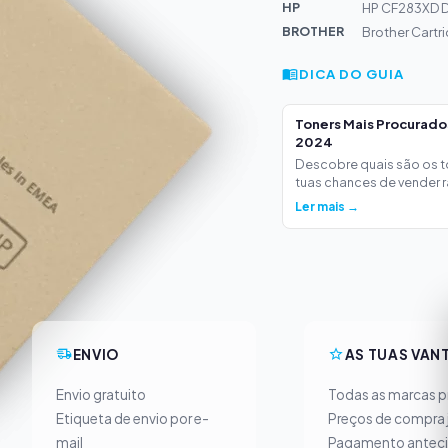
HP
HP CF283XD D
BROTHER
Brother Cartr
DICA DO GUIA
Toners Mais Procurad
2024
Descobre quais são os 
tuas chances de vender ra
Ler mais →
ENVIO
AS TUAS VAN
Envio gratuito
Todas as marcas pr
Etiqueta de envio por e-
Preços de compra 
mail
Pagamento antec