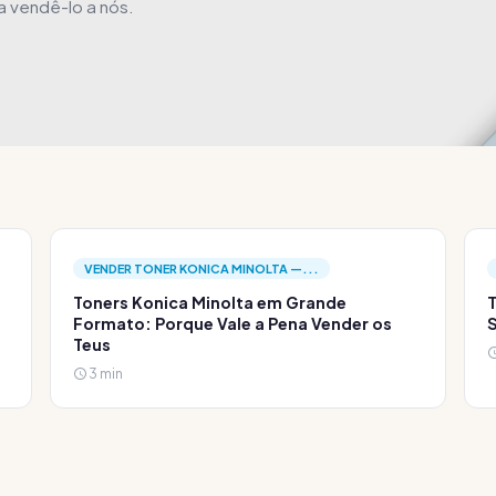
ta vendê-lo a nós.
VENDER TONER KONICA MINOLTA —...
Toners Konica Minolta em Grande
T
Formato: Porque Vale a Pena Vender os
S
Teus
3 min