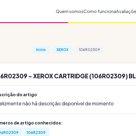
Quem somos
Como funciona
Avaliaçõ
Início
XEROX
106R02309
06R02309 - XEROX CARTRIDGE (106R02309) BL
scrição do artigo
felizmente não há descrição disponível de momento
meros de artigo conhecidos:
06R02309
106R2309