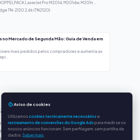
OPPELPACK LaserJet Pro M201d, M201dw, M201n...
idge TN-2120 2,6k (TN2120)
os no Mercado de Segunda Mão: Guia de Venda em
toners mais pedidos pelos compradores e aumenta as
pi...
Aviso de cookies
TAGENS
SERVIÇO
Utilizamos
cookies tecnicamente necessários
e
rastreamento de conversões do Google Ads
para medir se os
incipais
Sobre nós
nossos anúncios funcionam. Sem perfilagem, sem partilha de
justos
Política de privacidade
dados.
Saber mais
ipado
Dados da empresa