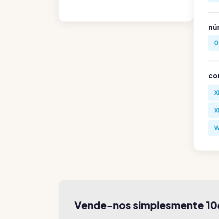
nú
0
co
X
X
W
Vende-nos simplesmente 1