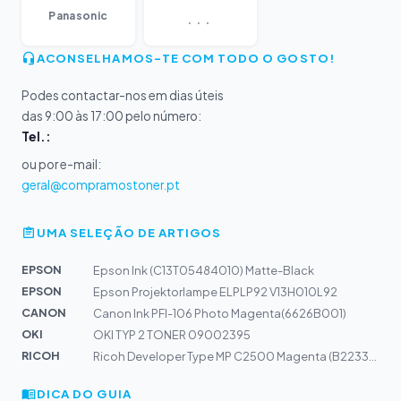
...
Panasonic
ACONSELHAMOS-TE COM TODO O GOSTO!
Podes contactar-nos em dias úteis
das 9:00 às 17:00 pelo número:
Tel.:
ou por e-mail:
geral@compramostoner.pt
UMA SELEÇÃO DE ARTIGOS
EPSON
Epson Ink (C13T05484010) Matte-Black
EPSON
Epson Projektorlampe ELPLP92 V13H010L92
CANON
Canon Ink PFI-106 Photo Magenta(6626B001)
OKI
OKI TYP 2 TONER 09002395
RICOH
Ricoh Developer Type MP C2500 Magenta (B2233023)
DICA DO GUIA