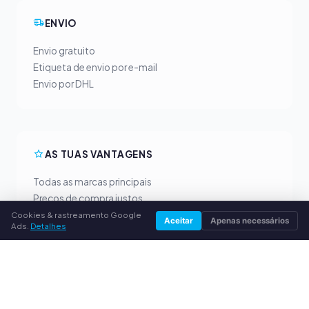
ENVIO
Envio gratuito
Etiqueta de envio por e-mail
Envio por DHL
AS TUAS VANTAGENS
Todas as marcas principais
Preços de compra justos
Pagamento antecipado por PayPal
Cookies & rastreamento Google
Aceitar
Apenas necessários
Ads.
Detalhes
Aconselhamento personalizado
SERVIÇO