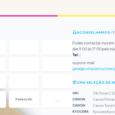
ACONSELHAMOS-T
Podes contactar-nos em d
das 9:00 às 17:00 pelo n
Tel.:
ou por e-mail:
geral@compramostoner.
UMA SELEÇÃO DE 
OKI
Oki Toner C 
...
CANON
Panasonic
Canon Printer
CANON
Canon Toner 
KYOCERA
Kyocera Kyoc