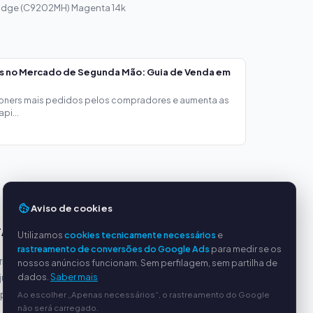
ridge (C9202MH) Magenta 14k
os no Mercado de Segunda Mão: Guia de Venda em
toners mais pedidos pelos compradores e aumenta as
pi...
Aviso de cookies
TAGENS
SERVIÇO
Utilizamos
cookies tecnicamente necessários
e
rastreamento de conversões do Google Ads
para medir se os
incipais
Sobre nós
nossos anúncios funcionam. Sem perfilagem, sem partilha de
dados.
Saber mais
justos
Política de privacidade
ipado
Dados da empresa
Ao escolher „Apenas necessários“, o rastreamento do Google
não será carregado.
Perguntas frequentes