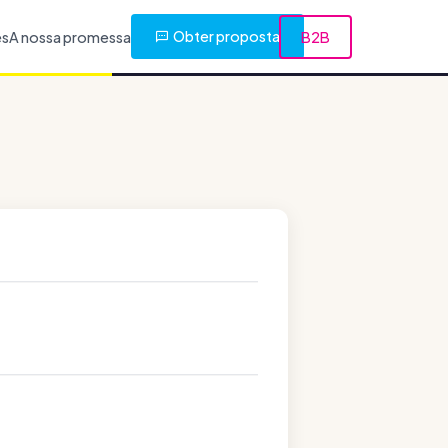
Obter proposta
es
A nossa promessa
B2B