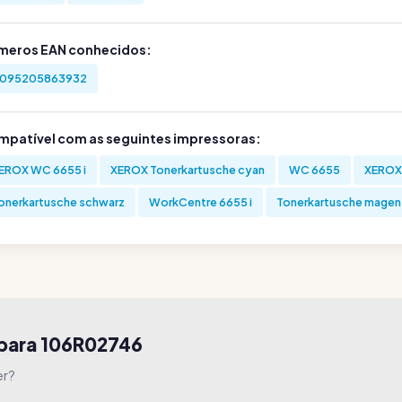
meros EAN conhecidos:
095205863932
mpatível com as seguintes impressoras:
EROX WC 6655 i
XEROX Tonerkartusche cyan
WC 6655
XEROX
onerkartusche schwarz
WorkCentre 6655 i
Tonerkartusche magen
para 106R02746
er?