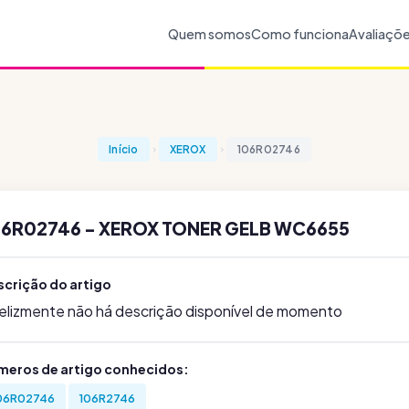
Quem somos
Como funciona
Avaliaçõ
Início
XEROX
106R02746
06R02746 - XEROX TONER GELB WC6655
scrição do artigo
felizmente não há descrição disponível de momento
meros de artigo conhecidos:
06R02746
106R2746