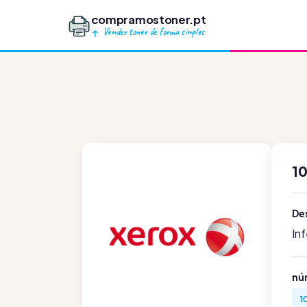
compramostoner.pt
Vender toner de forma simples
1
De
In
nú
1