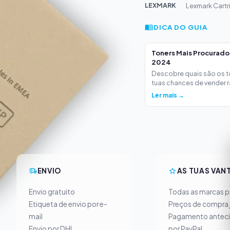
LEXMARK
Lexmark Cart
DICA DO GUIA
Toners Mais Procurad
2024
Descobre quais são os 
tuas chances de vender ra
Ler mais →
ENVIO
AS TUAS VAN
Envio gratuito
Todas as marcas pr
Etiqueta de envio por e-
Preços de compra 
mail
Pagamento antec
Envio por DHL
por PayPal