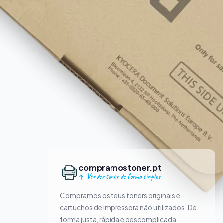
compramostoner.pt
Vender toner de forma simples
Compramos os teus toners originais e
cartuchos de impressora não utilizados. De
forma justa, rápida e descomplicada.