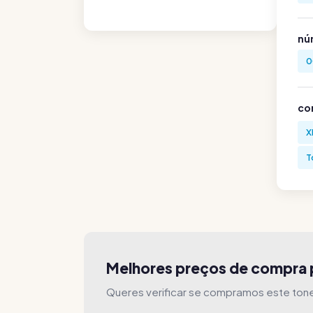
nú
0
co
X
T
Melhores preços de compra 
Queres verificar se compramos este ton