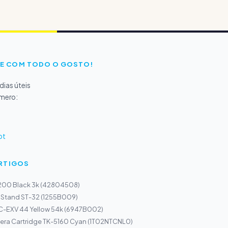
E COM TODO O GOSTO!
ias úteis
úmero:
pt
ARTIGOS
5200 Black 3k (42804508)
 Stand ST-32 (1255B009)
C-EXV 44 Yellow 54k (6947B002)
era Cartridge TK-5160 Cyan (1T02NTCNL0)