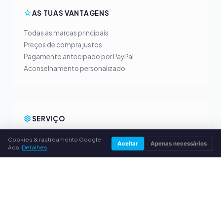
AS TUAS VANTAGENS
Todas as marcas principais
Preços de compra justos
Pagamento antecipado por PayPal
Aconselhamento personalizado
SERVIÇO
Sobre nós
Cookies & rastreamento Google
Aceitar
Apenas necessários
Ads.
Detalhes
Política de privacidade
Dados da empresa
Perguntas frequentes (FAQ)
Guia