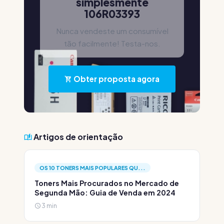
simplesmente
106R03393
Nunca vendeste um consumível
tão facilmente! Testa-nos.
Obter proposta agora
Artigos de orientação
OS 10 TONERS MAIS POPULARES QU...
Toners Mais Procurados no Mercado de
Segunda Mão: Guia de Venda em 2024
3 min