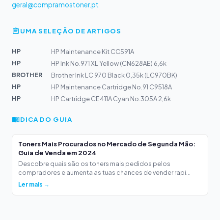
geral@compramostoner.pt
UMA SELEÇÃO DE ARTIGOS
HP
HP Maintenance Kit CC591A
HP
HP Ink No.971 XL Yellow (CN628AE) 6,6k
BROTHER
Brother Ink LC 970 Black 0,35k (LC970BK)
HP
HP Maintenance Cartridge No.91 C9518A
HP
HP Cartridge CE411A Cyan No.305A 2,6k
DICA DO GUIA
Toners Mais Procurados no Mercado de Segunda Mão:
Guia de Venda em 2024
Descobre quais são os toners mais pedidos pelos
compradores e aumenta as tuas chances de vender rapi...
Ler mais →