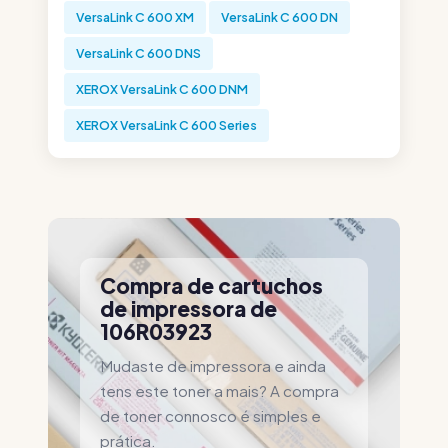
VersaLink C 600 XM
VersaLink C 600 DN
VersaLink C 600 DNS
XEROX VersaLink C 600 DNM
XEROX VersaLink C 600 Series
Compra de cartuchos
de impressora de
106R03923
Mudaste de impressora e ainda
tens este toner a mais? A compra
de toner connosco é simples e
prática.