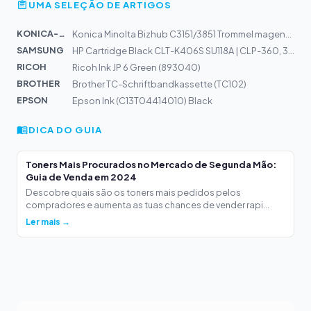
UMA SELEÇÃO DE ARTIGOS
KONICA-MIN...
Konica Minolta Bizhub C3151/3851 Trommel magenta, 60000...
SAMSUNG
HP Cartridge Black CLT-K406S SU118A | CLP-360, 365, CLX...
RICOH
Ricoh Ink JP 6 Green (893040)
BROTHER
Brother TC-Schriftbandkassette (TC102)
EPSON
Epson Ink (C13T04414010) Black
DICA DO GUIA
Toners Mais Procurados no Mercado de Segunda Mão:
Guia de Venda em 2024
Descobre quais são os toners mais pedidos pelos
compradores e aumenta as tuas chances de vender rapi...
Ler mais →