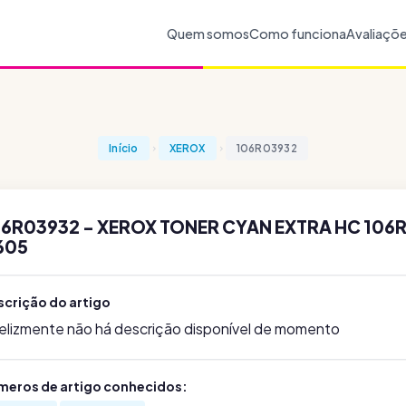
Quem somos
Como funciona
Avaliaçõ
Início
XEROX
106R03932
6R03932 - XEROX TONER CYAN EXTRA HC 106R
605
scrição do artigo
felizmente não há descrição disponível de momento
meros de artigo conhecidos: