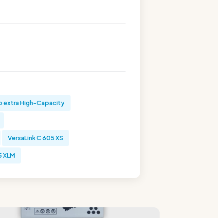
b extra High-Capacity
VersaLink C 605 XS
5 XLM