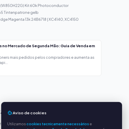
 (W850H22G) Kit 60k Photoconductor
65 Tintenpatrone gelb
ridge Magenta 13k 24B6718 | XC4140, XC4150
os no Mercado de Segunda Mão: Guia de Venda em
toners mais pedidos pelos compradores e aumenta as
pi...
TAGENS
SERVIÇO
Aviso de cookies
incipais
Sobre nós
Utilizamos
cookies tecnicamente necessários
e