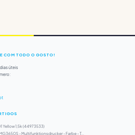
E COM TODO O GOSTO!
ias úteis
úmero:
pt
ARTIGOS
1 Yellow 1,5k (44973533)
G3650S - Multifunktionsdrucker - Farbe - T...