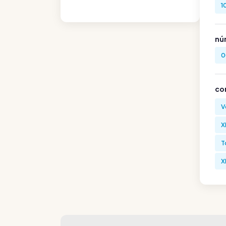
1
nú
0
co
V
X
T
X