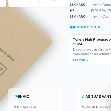
LEXMARK
Lexmark Drum
HP
HP F9J50A - 7
LEXMARK
Lexmark Cart
DICA DO GUIA
Toners Mais Procurad
2024
Descobre quais são os 
tuas chances de vender ra
Ler mais →
ENVIO
AS TUAS VAN
Envio gratuito
Todas as marcas pr