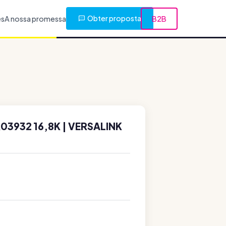
Obter proposta
es
A nossa promessa
B2B
03932 16,8K | VERSALINK