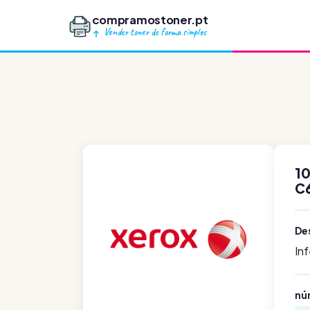
compramostoner.pt
Vender toner de forma simples
10
C
De
In
nú