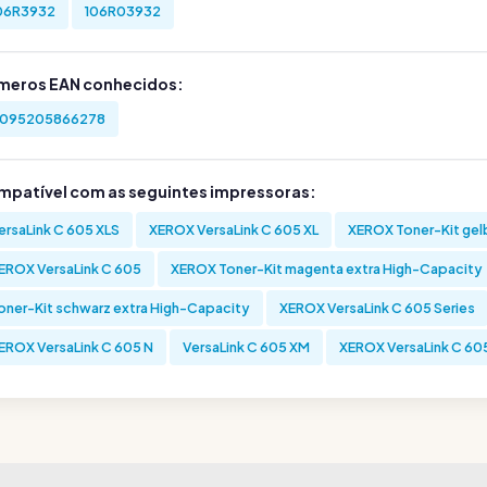
06R3932
106R03932
meros EAN conhecidos:
095205866278
mpatível com as seguintes impressoras:
ersaLink C 605 XLS
XEROX VersaLink C 605 XL
XEROX Toner-Kit gel
EROX VersaLink C 605
XEROX Toner-Kit magenta extra High-Capacity
oner-Kit schwarz extra High-Capacity
XEROX VersaLink C 605 Series
EROX VersaLink C 605 N
VersaLink C 605 XM
XEROX VersaLink C 60