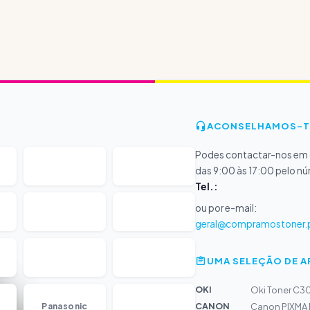
ACONSELHAMOS-T
Podes contactar-nos em d
das 9:00 às 17:00 pelo n
Tel.:
ou por e-mail:
geral@compramostoner.
UMA SELEÇÃO DE 
OKI
Oki Toner C30
...
CANON
Panasonic
Canon PIXMA M