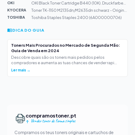
OKI
OKI Black Toner Cartridge B440 (10K). Druckfarben: Schw...
KYOCERA
Toner TK-1150 M2135dn/M2635dn schwarz - Original - Tone...
TOSHIBA
Toshiba Staples Staples 2400 (6A000000706)
DICA DO GUIA
Toners Mais Procurados no Mercado de Segunda Mão:
Guia de Venda em 2024
Descobre quais são os toners mais pedidos pelos
compradores e aumenta as tuas chances de vender rapi...
Ler mais →
compramostoner.pt
Vender toner de forma simples
Compramos os teus toners originais e cartuchos de