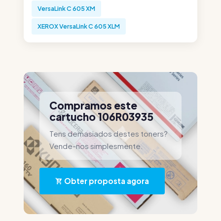
VersaLink C 605 XM
XEROX VersaLink C 605 XLM
Compramos este
cartucho 106R03935
Tens demasiados destes toners?
Vende-nos simplesmente.
Obter proposta agora