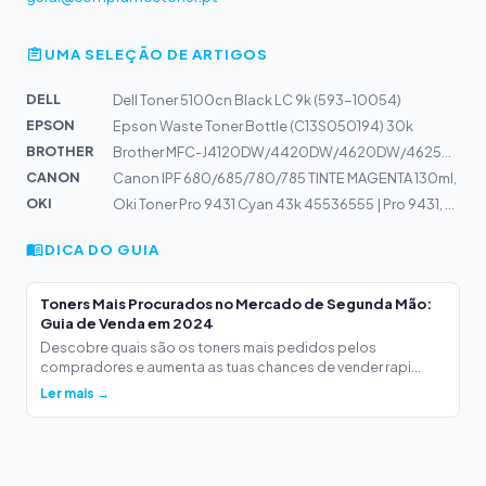
UMA SELEÇÃO DE ARTIGOS
DELL
Dell Toner 5100cn Black LC 9k (593-10054)
EPSON
Epson Waste Toner Bottle (C13S050194) 30k
BROTHER
Brother MFC-J4120DW/4420DW/4620DW/4625DW/5320DW/5620DW/...
CANON
Canon IPF 680/685/780/785 TINTE MAGENTA 130ml,
OKI
Oki Toner Pro 9431 Cyan 43k 45536555 | Pro 9431, 9541,...
DICA DO GUIA
Toners Mais Procurados no Mercado de Segunda Mão:
Guia de Venda em 2024
Descobre quais são os toners mais pedidos pelos
compradores e aumenta as tuas chances de vender rapi...
Ler mais →