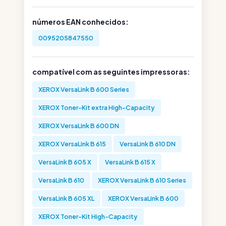
números EAN conhecidos:
0095205847550
compatível com as seguintes impressoras:
XEROX VersaLink B 600 Series
XEROX Toner-Kit extra High-Capacity
XEROX VersaLink B 600 DN
XEROX VersaLink B 615
VersaLink B 610 DN
VersaLink B 605 X
VersaLink B 615 X
VersaLink B 610
XEROX VersaLink B 610 Series
VersaLink B 605 XL
XEROX VersaLink B 600
XEROX Toner-Kit High-Capacity