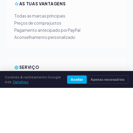
AS TUAS VANTAGENS
Todas as marcas principais
Preços de compra justos
Pagamento antecipado por PayPal
Aconselhamento personalizado
SERVIÇO
Cookies & rastreamento Google
Sobre nós
Aceitar
Apenas necessários
Ads.
Detalhes
Política de privacidade
Dados da empresa
Perguntas frequentes (FAQ)
Guia