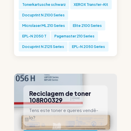
Tonerkartusche schwarz
XEROX Transfer-Kit
Docuprint N 2100 Series
Microlaser ML 210 Series
Elite 2100 Series
EPL-N 2050 T
Pagemaster 210 Series
Docuprint N 2125 Series
EPL-N 2050 Series
Reciclagem de toner
108R00329
Tens este toner e queres vendê-
lo?