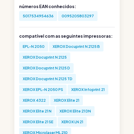
números EAN conhecidos:
5017534954636
0095205803297
compatível com as seguintes impressoras:
EPL-N 2050
XEROX Docuprint N 2125 B
XEROX Docuprint N 2125
XEROX Docuprint N 2125 D
XEROX Docuprint N 2125 TD
XEROX EPL-N 2050 PS
XEROX Infoprint 21
XEROX 4322
XEROX Elite 21
XEROX Elite 21 N
XEROX Elite 21 DN
XEROX Elite 21 SE
XEROX LN 21
XEROX Microlaser ML 210