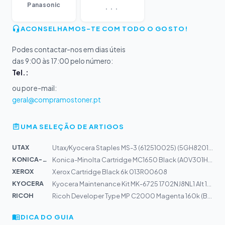
...
Panasonic
ACONSELHAMOS-TE COM TODO O GOSTO!
Podes contactar-nos em dias úteis
das 9:00 às 17:00 pelo número:
Tel.:
ou por e-mail:
geral@compramostoner.pt
UMA SELEÇÃO DE ARTIGOS
UTAX
Utax/Kyocera Staples MS-3 (612510025) (5GH82010)
KONICA-MIN...
Konica-Minolta Cartridge MC1650 Black (A0V301H) 2,5k
XEROX
Xerox Cartridge Black 6k 013R00608
KYOCERA
Kyocera Maintenance Kit MK-6725 1702NJ8NL1 Alt 1702NJ8N...
RICOH
Ricoh Developer Type MP C2000 Magenta 160k (B2309670)
DICA DO GUIA