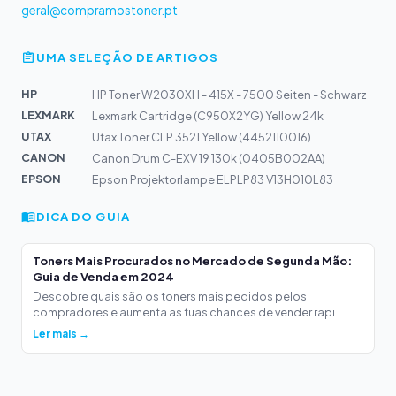
geral@compramostoner.pt
UMA SELEÇÃO DE ARTIGOS
HP
HP Toner W2030XH - 415X - 7500 Seiten - Schwarz
LEXMARK
Lexmark Cartridge (C950X2YG) Yellow 24k
UTAX
Utax Toner CLP 3521 Yellow (4452110016)
CANON
Canon Drum C-EXV 19 130k (0405B002AA)
EPSON
Epson Projektorlampe ELPLP83 V13H010L83
DICA DO GUIA
Toners Mais Procurados no Mercado de Segunda Mão:
Guia de Venda em 2024
Descobre quais são os toners mais pedidos pelos
compradores e aumenta as tuas chances de vender rapi...
Ler mais →