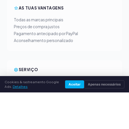
AS TUAS VANTAGENS
Todas as marcas principais
Preços de compra justos
Pagamento antecipado por PayPal
Aconselhamento personalizado
SERVIÇO
Sobre nós
Cookies & rastreamento Google
Aceitar
Apenas necessários
Ads.
Detalhes
Política de privacidade
Dados da empresa
Perguntas frequentes (FAQ)
Guia