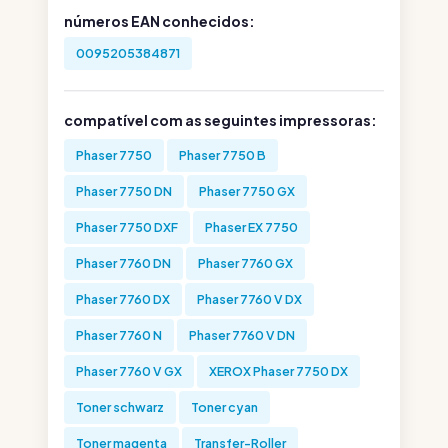
números EAN conhecidos:
0095205384871
compatível com as seguintes impressoras:
Phaser 7750
Phaser 7750 B
Phaser 7750 DN
Phaser 7750 GX
Phaser 7750 DXF
Phaser EX 7750
Phaser 7760 DN
Phaser 7760 GX
Phaser 7760 DX
Phaser 7760 V DX
Phaser 7760 N
Phaser 7760 V DN
Phaser 7760 V GX
XEROX Phaser 7750 DX
Toner schwarz
Toner cyan
Toner magenta
Transfer-Roller