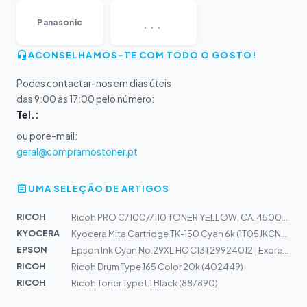
...
Panasonic
ACONSELHAMOS-TE COM TODO O GOSTO!
Podes contactar-nos em dias úteis
das 9:00 às 17:00 pelo número:
Tel.:
ou por e-mail:
geral@compramostoner.pt
UMA SELEÇÃO DE ARTIGOS
RICOH
Ricoh PRO C7100/7110 TONER YELLOW, CA. 45000 S.
KYOCERA
Kyocera Mita Cartridge TK-150 Cyan 6k (1T05JKCNL0)
EPSON
Epson Ink Cyan No.29XL HC C13T29924012 | Expression Hom...
RICOH
Ricoh Drum Type 165 Color 20k (402449)
RICOH
Ricoh Toner Type L1 Black (887890)