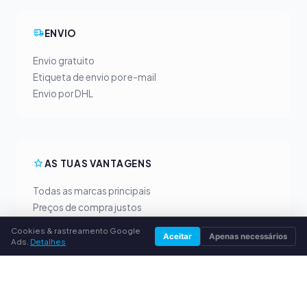
ENVIO
Envio gratuito
Etiqueta de envio por e-mail
Envio por DHL
AS TUAS VANTAGENS
Todas as marcas principais
Preços de compra justos
Pagamento antecipado por PayPal
Cookies & rastreamento Google
Aceitar
Apenas necessários
Aconselhamento personalizado
Ads.
Detalhes