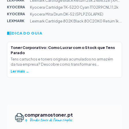
LEXMARK
Lexmark Cartridge Black Return 25k 24B6326 | XM9145, XM...
KYOCERA
Kyocera Cartridge TK-5220 Cyan 1T02R9CNL1 1,2k
KYOCERA
Kyocera Mita Drum DK-52 (5PLPZGLAPKE)
LEXMARK
Lexmark Cartridge 802K Black 80C20K0 Return 1k | CX310,...
DICA DO GUIA
Toner Corporativo: Como Lucrar com o Stock que Tens
Parado
Tens cartuchos e toners originais acumulados no armazém
da tua empresa? Descobre como transformar es...
Ler mais →
compramostoner.pt
Vender toner de forma simples