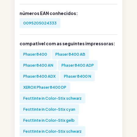
números EAN conhecidos:
0095205024333
compatível com as seguintes impressoras:
Phaser 8400
Phaser 8400 AB
Phaser 8400 AN
Phaser 8400 ADP
Phaser 8400 ADX
Phaser 8400 N
XEROX Phaser 8400 DP
Festtinte in Color-Stix schwarz
Festtinte in Color-Stix cyan
Festtinte in Color-Stix gelb
Festtinte in Color-Stix schwarz