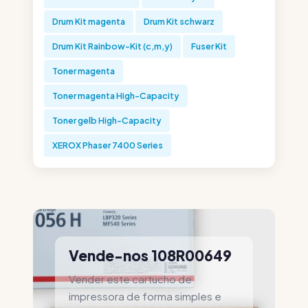
Drum Kit magenta
Drum Kit schwarz
Drum Kit Rainbow-Kit (c,m,y)
Fuser Kit
Toner magenta
Toner magenta High-Capacity
Toner gelb High-Capacity
XEROX Phaser 7400 Series
Vende-nos 108R00649
Vender este cartucho de
impressora de forma simples e