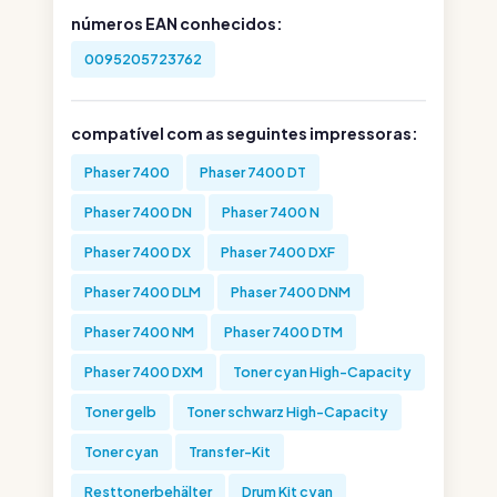
números EAN conhecidos:
0095205723762
compatível com as seguintes impressoras:
Phaser 7400
Phaser 7400 DT
Phaser 7400 DN
Phaser 7400 N
Phaser 7400 DX
Phaser 7400 DXF
Phaser 7400 DLM
Phaser 7400 DNM
Phaser 7400 NM
Phaser 7400 DTM
Phaser 7400 DXM
Toner cyan High-Capacity
Toner gelb
Toner schwarz High-Capacity
Toner cyan
Transfer-Kit
Resttonerbehälter
Drum Kit cyan