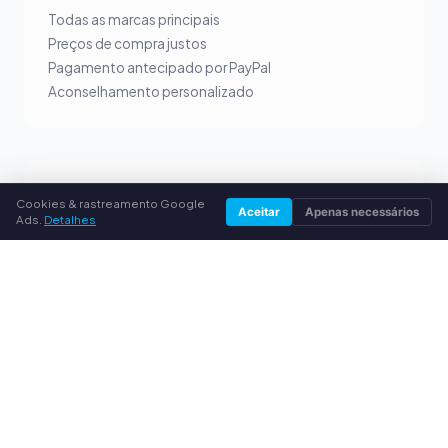
Todas as marcas principais
Preços de compra justos
Pagamento antecipado por PayPal
Aconselhamento personalizado
SERVIÇO
Cookies & rastreamento Google
Aceitar
Apenas necessários
Ads.
Detalhes
Sobre nós
Política de privacidade
Dados da empresa
Perguntas frequentes (FAQ)
Guia
© 2026 compramostoner.pt. Todos os direitos reservados.