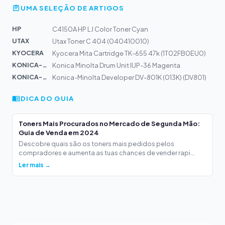
UMA SELEÇÃO DE ARTIGOS
HP
C4150A HP LJ Color Toner Cyan
UTAX
Utax Toner C 404 (040410010)
KYOCERA
Kyocera Mita Cartridge TK-655 47k (1T02FB0EU0)
KONICA-MIN...
Konica Minolta Drum Unit IUP-36 Magenta
KONICA-MIN...
Konica-Minolta Developer DV-801K (013K) (DV801)
DICA DO GUIA
Toners Mais Procurados no Mercado de Segunda Mão:
Guia de Venda em 2024
Descobre quais são os toners mais pedidos pelos
compradores e aumenta as tuas chances de vender rapi...
Ler mais →