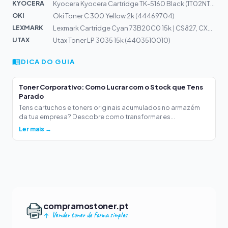
KYOCERA
Kyocera Kyocera Cartridge TK-5160 Black (1T02NT0NL0)
OKI
Oki Toner C 300 Yellow 2k (44469704)
LEXMARK
Lexmark Cartridge Cyan 73B20C0 15k | CS827, CX827
UTAX
Utax Toner LP 3035 15k (4403510010)
DICA DO GUIA
Toner Corporativo: Como Lucrar com o Stock que Tens
Parado
Tens cartuchos e toners originais acumulados no armazém
da tua empresa? Descobre como transformar es...
Ler mais →
compramostoner.pt
Vender toner de forma simples