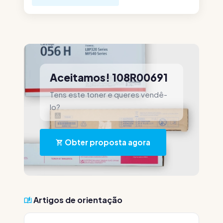
Aceitamos! 108R00691
Tens este toner e queres vendê-
lo?
Obter proposta agora
Artigos de orientação