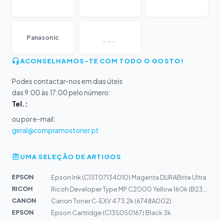
...
Panasonic
ACONSELHAMOS-TE COM TODO O GOSTO!
Podes contactar-nos em dias úteis
das 9:00 às 17:00 pelo número:
Tel.:
ou por e-mail:
geral@compramostoner.pt
UMA SELEÇÃO DE ARTIGOS
EPSON
Epson Ink (C13T07134010) Magenta DURABrite Ultra
RICOH
Ricoh Developer Type MP C2000 Yellow 160k (B2309680)
CANON
Canon Toner C-EXV 4 73,2k (6748A002)
EPSON
Epson Cartridge (C13S050167) Black 3k