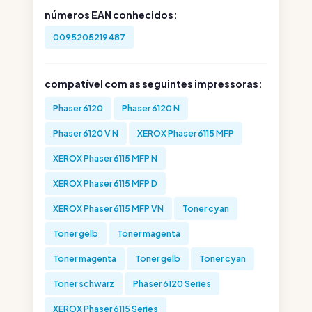
números EAN conhecidos:
0095205219487
compatível com as seguintes impressoras:
Phaser 6120
Phaser 6120 N
Phaser 6120 V N
XEROX Phaser 6115 MFP
XEROX Phaser 6115 MFP N
XEROX Phaser 6115 MFP D
XEROX Phaser 6115 MFP VN
Toner cyan
Toner gelb
Toner magenta
Toner magenta
Toner gelb
Toner cyan
Toner schwarz
Phaser 6120 Series
XEROX Phaser 6115 Series