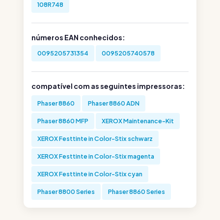
108R748
números EAN conhecidos:
0095205731354
0095205740578
compatível com as seguintes impressoras:
Phaser 8860
Phaser 8860 ADN
Phaser 8860 MFP
XEROX Maintenance-Kit
XEROX Festtinte in Color-Stix schwarz
XEROX Festtinte in Color-Stix magenta
XEROX Festtinte in Color-Stix cyan
Phaser 8800 Series
Phaser 8860 Series