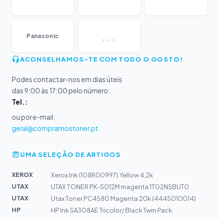
...
Panasonic
ACONSELHAMOS-TE COM TODO O GOSTO!
Podes contactar-nos em dias úteis
das 9:00 às 17:00 pelo número:
Tel.:
ou por e-mail:
geral@compramostoner.pt
UMA SELEÇÃO DE ARTIGOS
XEROX
Xerox Ink (108R00997) Yellow 4,2k
UTAX
UTAX TONER PK-5012M magenta 1T02NSBUT0
UTAX
Utax Toner PC4580 Magenta 20k (4445010014)
HP
HP Ink SA308AE Tricolor/ Black Twin Pack