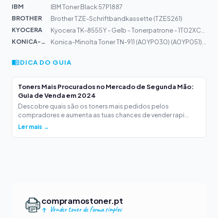
IBM
IBM Toner Black 57P1887
BROTHER
Brother TZE-Schriftbandkassette (TZES261)
KYOCERA
Kyocera TK-8555Y - Gelb - Tonerpatrone - 1T02XCANL0
KONICA-MIN...
Konica-Minolta Toner TN-911 (A0YP030) (A0YP051) 80k
DICA DO GUIA
Toners Mais Procurados no Mercado de Segunda Mão:
Guia de Venda em 2024
Descobre quais são os toners mais pedidos pelos
compradores e aumenta as tuas chances de vender rapi...
Ler mais →
compramostoner.pt
Vender toner de forma simples