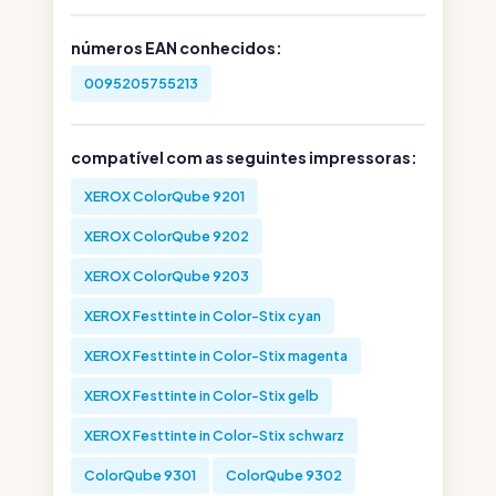
números EAN conhecidos:
0095205755213
compatível com as seguintes impressoras:
XEROX ColorQube 9201
XEROX ColorQube 9202
XEROX ColorQube 9203
XEROX Festtinte in Color-Stix cyan
XEROX Festtinte in Color-Stix magenta
XEROX Festtinte in Color-Stix gelb
XEROX Festtinte in Color-Stix schwarz
ColorQube 9301
ColorQube 9302