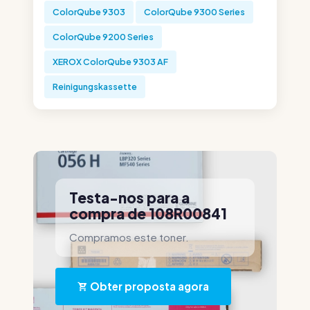
ColorQube 9303
ColorQube 9300 Series
ColorQube 9200 Series
XEROX ColorQube 9303 AF
Reinigungskassette
Testa-nos para a
compra de 108R00841
Compramos este toner.
Obter proposta agora