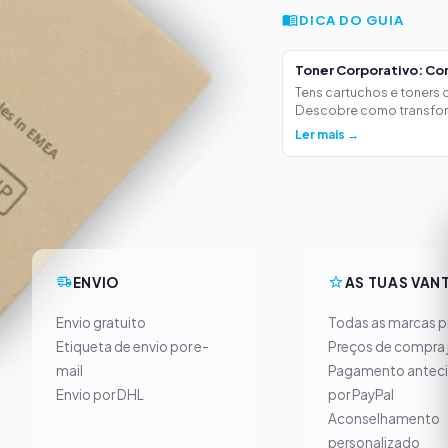
DICA DO GUIA
Toner Corporativo: Co
Tens cartuchos e toners
Descobre como transform
Ler mais →
ENVIO
AS TUAS VAN
Envio gratuito
Todas as marcas pr
Etiqueta de envio por e-
Preços de compra 
mail
Pagamento antec
Envio por DHL
por PayPal
Aconselhamento
personalizado