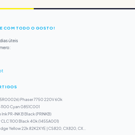
E COM TODO O GOSTO!
ias úteis
úmero:
pt
ARTIGOS
(115R00026) Phaser 7750 220V 60k
I-1100 Cyan 0851C001
 Ink PR-INK B Black (PRINKB)
 CLC 1100 Black 40k (1455A001)
idge Yellow 22k 82K2XYE | CS820, CX820, CX...