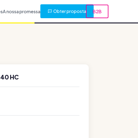
Obter proposta
es
A nossa promessa
B2B
140 HC