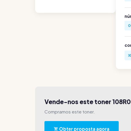
nú
0
co
X
Vende-nos este toner 108R
Compramos este toner.
Obter proposta agora