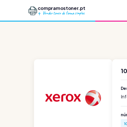
compramostoner.pt
Vender toner de forma simples
1
De
In
nú
1