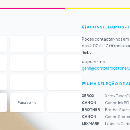
ACONSELHAMOS-T
Podes contactar-nos em d
das 9:00 às 17:00 pelo n
Tel.:
ou por e-mail:
geral@compramostoner.
UMA SELEÇÃO DE 
XEROX
Xerox Fuser 
...
CANON
Panasonic
Canon Ink PF
BROTHER
Brother Stamp
CANON
Canon Starter
LEXMARK
Lexmark Cartr