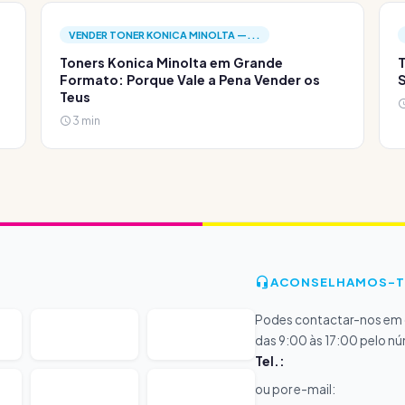
VENDER TONER KONICA MINOLTA —...
Toners Konica Minolta em Grande
T
Formato: Porque Vale a Pena Vender os
S
Teus
3 min
ACONSELHAMOS-T
Podes contactar-nos em d
das 9:00 às 17:00 pelo n
Tel.:
ou por e-mail: