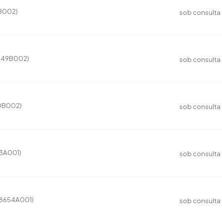
8B002)
sob consulta
2449B002)
sob consulta
50B002)
sob consulta
53A001)
sob consulta
(8654A001)
sob consulta