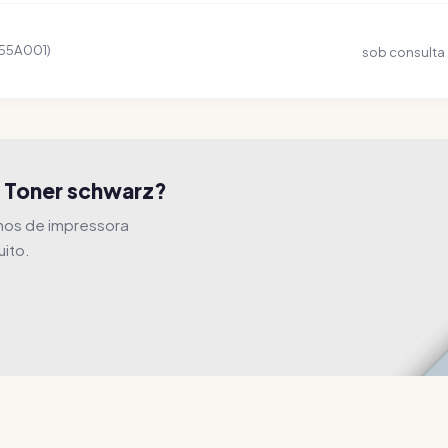
655A001)
sob consulta
N Toner schwarz?
hos de impressora
uito.