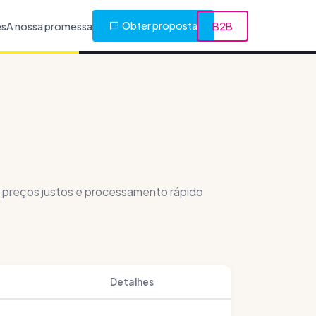
Obter proposta
es
A nossa promessa
B2B
 preços justos e processamento rápido
Detalhes