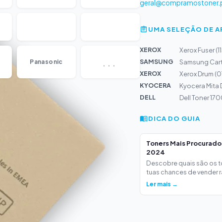
geral@compramostoner.
UMA SELEÇÃO DE 
XEROX
Xerox Fuser 
...
SAMSUNG
Panasonic
Samsung Cart
XEROX
Xerox Drum (
KYOCERA
Kyocera Mita 
DELL
Dell Toner 17
DICA DO GUIA
Toners Mais Procurad
2024
Descobre quais são os 
tuas chances de vender ra
Ler mais →