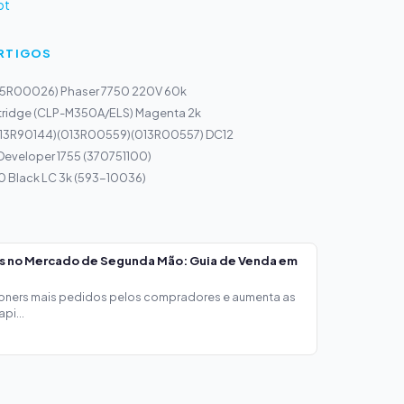
pt
ARTIGOS
(115R00026) Phaser 7750 220V 60k
ridge (CLP-M350A/ELS) Magenta 2k
013R90144)(013R00559)(013R00557) DC12
Developer 1755 (370751100)
00 Black LC 3k (593-10036)
os no Mercado de Segunda Mão: Guia de Venda em
toners mais pedidos pelos compradores e aumenta as
pi...