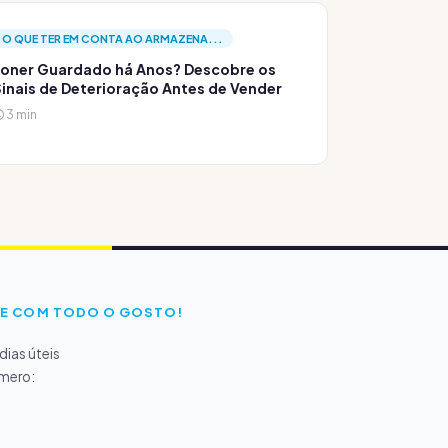
O QUE TER EM CONTA AO ARMAZENA...
oner Guardado há Anos? Descobre os
inais de Deterioração Antes de Vender
3 min
E COM TODO O GOSTO!
ias úteis
úmero: