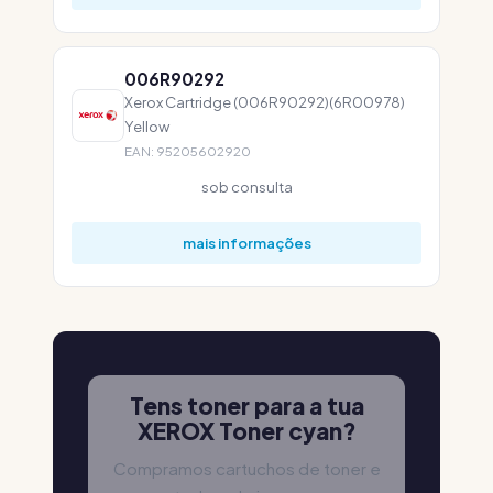
006R90292
Xerox Cartridge (006R90292)(6R00978)
Yellow
EAN: 95205602920
sob consulta
mais informações
Tens toner para a tua
XEROX Toner cyan?
Compramos cartuchos de toner e