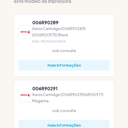
este modelo de impressora.
006R90289
Xerox Cartridge (006R90289)
(006R00975) Black
EAN: 95205600896
sob consulta
mais informações
006R90291
Xerox Cartridge (006R90291)(6R00977)
Magenta
sob consulta
mais informações