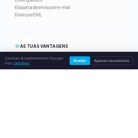
Etiqueta de envio por e-mail
Envio por DHL
AS TUAS VANTAGENS
Cookies & rastreamento Google
Todas as marcas principais
Aceitar
Apenas necessários
Ads.
Detalhes
Preços de compra justos
Pagamento antecipado por PayPal
Aconselhamento personalizado
SERVIÇO
Sobre nós
Política de privacidade