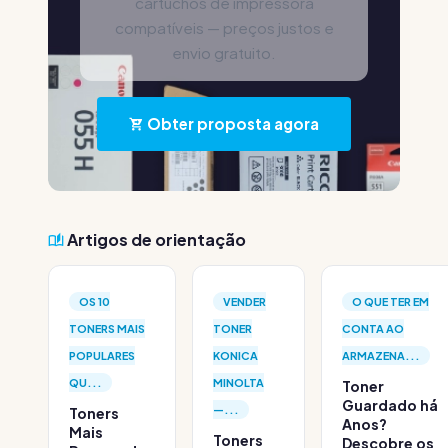
cartuchos de impressora
compatíveis — preços justos e
envio gratuito.
Obter proposta agora
Artigos de orientação
OS 10
VENDER
O QUE TER EM
TONERS MAIS
TONER
CONTA AO
POPULARES
KONICA
ARMAZENA...
QU...
MINOLTA
Toner
Guardado há
—...
Toners
Anos?
Mais
Toners
Descobre os