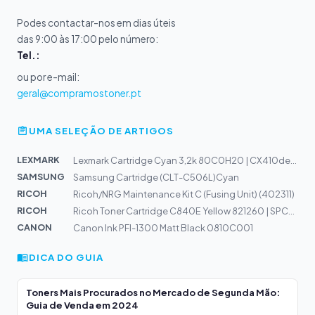
Podes contactar-nos em dias úteis
das 9:00 às 17:00 pelo número:
Tel.:
ou por e-mail:
geral@compramostoner.pt
UMA SELEÇÃO DE ARTIGOS
LEXMARK
Lexmark Cartridge Cyan 3,2k 80C0H20 | CX410de, CX410dte...
SAMSUNG
Samsung Cartridge (CLT-C506L)Cyan
RICOH
Ricoh/NRG Maintenance Kit C (Fusing Unit) (402311)
RICOH
Ricoh Toner Cartridge C840E Yellow 821260 | SPC840
CANON
Canon Ink PFI-1300 Matt Black 0810C001
DICA DO GUIA
Toners Mais Procurados no Mercado de Segunda Mão:
Guia de Venda em 2024