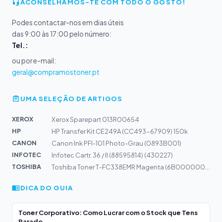
ACONSELHAMOS-TE COM TODO O GOSTO!
Podes contactar-nos em dias úteis
das 9:00 às 17:00 pelo número:
Tel.:
ou por e-mail:
geral@compramostoner.pt
UMA SELEÇÃO DE ARTIGOS
XEROX
Xerox Sparepart 013R00654
HP
HP Transfer Kit CE249A (CC493-67909) 150k
CANON
Canon Ink PFI-101 Photo-Grau (0893B001)
INFOTEC
Infotec Cartr. 36 / II (88595814) (430227)
TOSHIBA
Toshiba Toner T-FC338EMR Magenta (6B000000924)
DICA DO GUIA
Toner Corporativo: Como Lucrar com o Stock que Tens
Parado