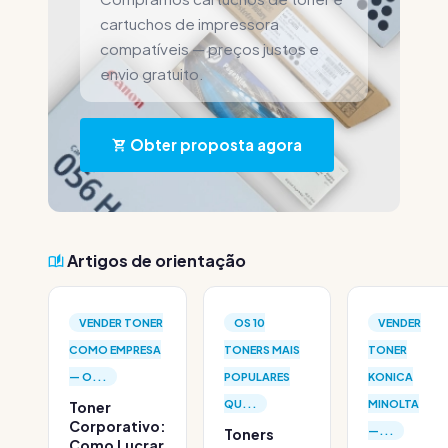
cartuchos de impressora
compatíveis — preços justos e
envio gratuito.
Obter proposta agora
Artigos de orientação
VENDER TONER
OS 10
VENDER
COMO EMPRESA
TONERS MAIS
TONER
— O...
POPULARES
KONICA
QU...
MINOLTA
Toner
Corporativo:
—...
Toners
Como Lucrar