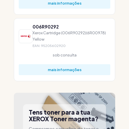
mais informações
006R90292
Xerox Cartridge (006R90292)(6R00978)
Yellow
EAN: 95205602920
sob consulta
mais informações
Tens toner para a tua
XEROX Toner magenta?
Compramos cartuchos de toner e