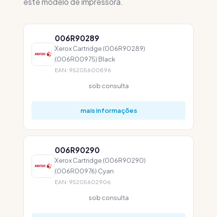
este modelo de impressora.
006R90289
Xerox Cartridge (006R90289)
(006R00975) Black
EAN: 95205600896
sob consulta
mais informações
006R90290
Xerox Cartridge (006R90290)
(006R00976) Cyan
EAN: 95205602906
sob consulta