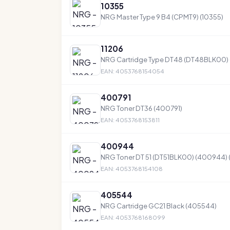
10355
NRG Master Type 9 B4 (CPMT9) (10355)
11206
NRG Cartridge Type DT48 (DT48BLK00) 
EAN: 4053768154054
400791
NRG Toner DT36 (400791)
EAN: 4053768153811
400944
NRG Toner DT 51 (DT51BLK00) (400944)
EAN: 4053768154108
405544
NRG Cartridge GC21 Black (405544)
EAN: 4053768168099