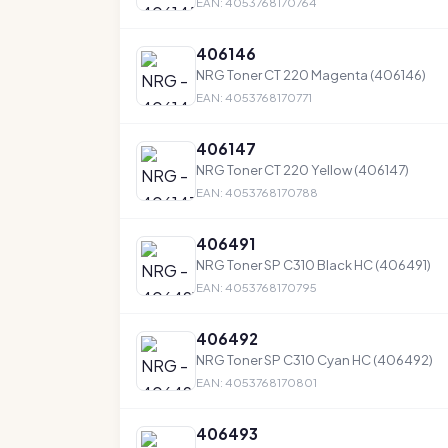
EAN: 4053768170764
406146
NRG Toner CT 220 Magenta (406146)
EAN: 4053768170771
406147
NRG Toner CT 220 Yellow (406147)
EAN: 4053768170788
406491
NRG Toner SP C310 Black HC (406491)
EAN: 4053768170795
406492
NRG Toner SP C310 Cyan HC (406492)
EAN: 4053768170801
406493