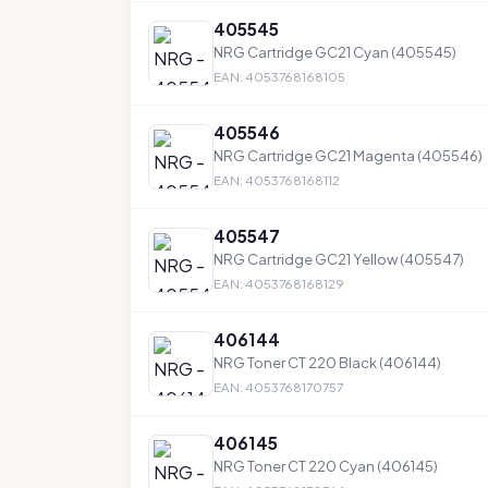
405545
NRG Cartridge GC21 Cyan (405545)
EAN: 4053768168105
405546
NRG Cartridge GC21 Magenta (405546)
EAN: 4053768168112
405547
NRG Cartridge GC21 Yellow (405547)
EAN: 4053768168129
406144
NRG Toner CT 220 Black (406144)
EAN: 4053768170757
406145
NRG Toner CT 220 Cyan (406145)