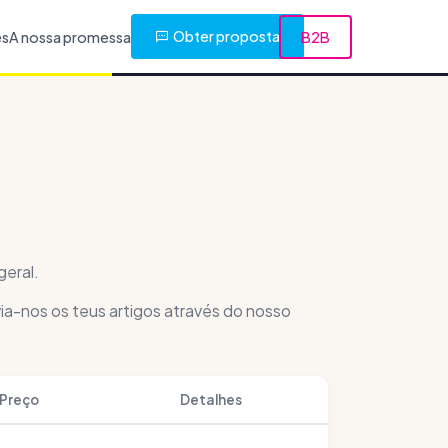
Obter proposta
es
A nossa promessa
B2B
geral.
ia-nos os teus artigos através do nosso
Preço
Detalhes