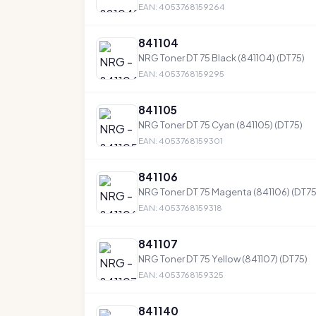
EAN: 4053768159264
841104
NRG Toner DT 75 Black (841104) (DT75)
EAN: 4053768159295
841105
NRG Toner DT 75 Cyan (841105) (DT75)
EAN: 4053768159301
841106
NRG Toner DT 75 Magenta (841106) (DT75
EAN: 4053768159318
841107
NRG Toner DT 75 Yellow (841107) (DT75)
EAN: 4053768159325
841140