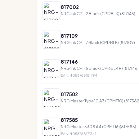
817002
NRG Ink CPI-2 Black (CPI2BLK) (817145)
817109
NRG Ink CPI-7 Black (CPI7BLK) (817109)
817146
NRG Ink CPI-6 Black (CPI6BLK R) (817146)
EAN: 4053768151794
817582
NRG Master Type 10 A3 (CPMT10) (817582
817585
NRG Master 5308 A4 (CPMT16)(817585)
EAN: 4053768171341