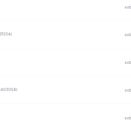
sob
(11206)
sob
sob
 (403058)
sob
sob