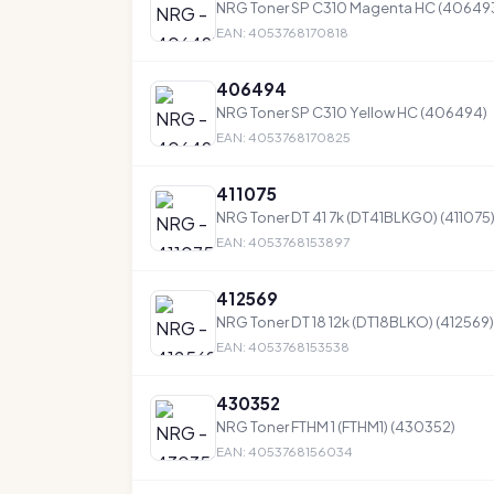
NRG Toner SP C310 Magenta HC (40649
EAN: 4053768170818
406494
NRG Toner SP C310 Yellow HC (406494)
EAN: 4053768170825
411075
NRG Toner DT 41 7k (DT41BLKG0) (411075
EAN: 4053768153897
412569
NRG Toner DT 18 12k (DT18BLKO) (412569)
EAN: 4053768153538
430352
NRG Toner FTHM 1 (FTHM1) (430352)
EAN: 4053768156034