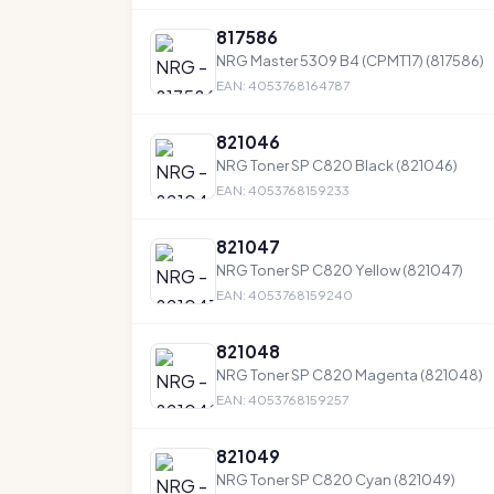
817586
NRG Master 5309 B4 (CPMT17) (817586)
EAN: 4053768164787
821046
NRG Toner SP C820 Black (821046)
EAN: 4053768159233
821047
NRG Toner SP C820 Yellow (821047)
EAN: 4053768159240
821048
NRG Toner SP C820 Magenta (821048)
EAN: 4053768159257
821049
NRG Toner SP C820 Cyan (821049)