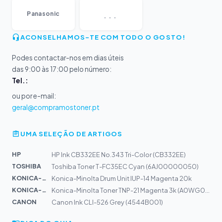
...
Panasonic
ACONSELHAMOS-TE COM TODO O GOSTO!
Podes contactar-nos em dias úteis
das 9:00 às 17:00 pelo número:
Tel.:
ou por e-mail:
geral@compramostoner.pt
UMA SELEÇÃO DE ARTIGOS
HP
HP Ink CB332EE No.343 Tri-Color (CB332EE)
TOSHIBA
Toshiba Toner T-FC35EC Cyan (6AJ00000050)
KONICA-MIN...
Konica-Minolta Drum Unit IUP-14 Magenta 20k
KONICA-MIN...
Konica-Minolta Toner TNP-21 Magenta 3k (A0WG0CH)
CANON
Canon Ink CLI-526 Grey (4544B001)