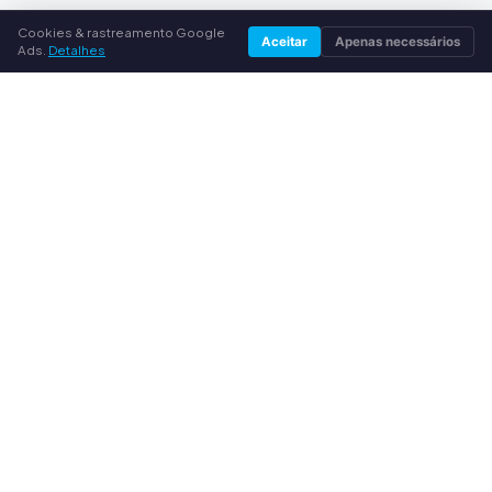
Cookies & rastreamento Google
Aceitar
Apenas necessários
ENVIO
Ads.
Detalhes
Envio gratuito
Etiqueta de envio por e-mail
Envio por DHL
AS TUAS VANTAGENS
Todas as marcas principais
Preços de compra justos
Pagamento antecipado por PayPal
Aconselhamento personalizado
SERVIÇO