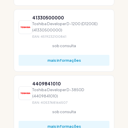
41330500000
Toshiba Developer D-1200 (D1200E)
(41330500000)
EAN: 4519232100861
sob consulta
mais informações
4409841010
Toshiba Developer D-3850D
(4409841010)
EAN: 4053768166507
sob consulta
mais informações