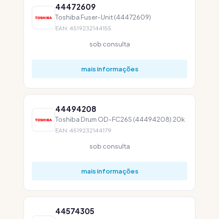
44472609
Toshiba Fuser-Unit (44472609)
EAN: 4519232144155
sob consulta
mais informações
44494208
Toshiba Drum OD-FC26S (44494208) 20k
EAN: 4519232144179
sob consulta
mais informações
44574305