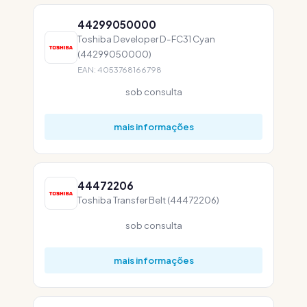
44299050000
Toshiba Developer D-FC31 Cyan
(44299050000)
EAN: 4053768166798
sob consulta
mais informações
44472206
Toshiba Transfer Belt (44472206)
sob consulta
mais informações