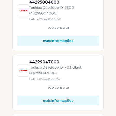
44295004000
Toshiba Developer D-3500
(44295004000)
EAN: 4053768166750
sob consulta
mais informações
44299047000
Toshiba Developer D-FC31 Black
(44299047000)
EAN: 4053768166767
sob consulta
mais informações