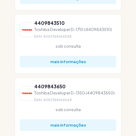
4409843510
Toshiba Developer D-1710 (4409843510)
EAN: 4053768166538
sob consulta
mais informações
4409843650
Toshiba Developer D-1350 (4409843650)
EAN: 4053768166569
sob consulta
mais informações