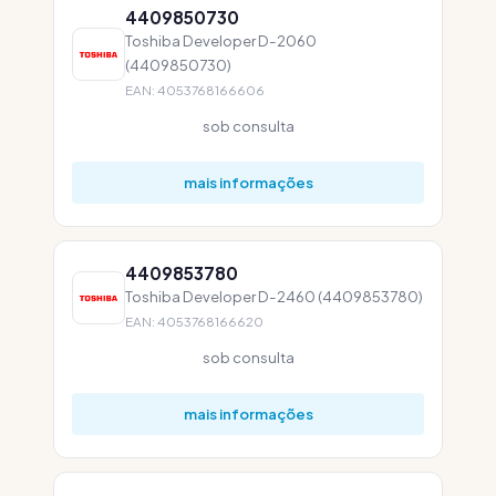
4409850730
Toshiba Developer D-2060
(4409850730)
EAN: 4053768166606
sob consulta
mais informações
4409853780
Toshiba Developer D-2460 (4409853780)
EAN: 4053768166620
sob consulta
mais informações