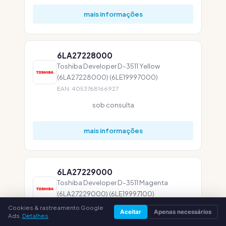
mais informações
6LA27228000
Toshiba Developer D-3511 Yellow
(6LA27228000) (6LE19997000)
EAN: 4053768166927
sob consulta
mais informações
6LA27229000
Toshiba Developer D-3511 Magenta
(6LA27229000) (6LE19997100)
EAN: 4053768166934
Cookies & rastreamento Google
Aceitar
Apenas necessários
Ads.
Detalhes
sob consulta