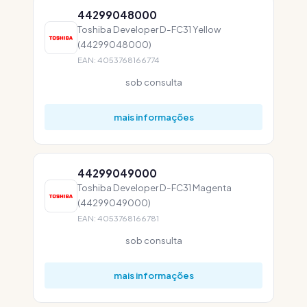
44299048000
Toshiba Developer D-FC31 Yellow
(44299048000)
EAN: 4053768166774
sob consulta
mais informações
44299049000
Toshiba Developer D-FC31 Magenta
(44299049000)
EAN: 4053768166781
sob consulta
mais informações