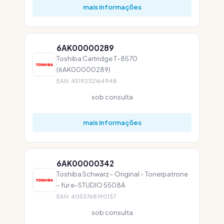
mais informações
6AK00000289
Toshiba Cartridge T-8570
(6AK00000289)
EAN: 4519232164948
sob consulta
mais informações
6AK00000342
Toshiba Schwarz - Original - Tonerpatrone
- für e-STUDIO 5508A
EAN: 4053768190137
sob consulta