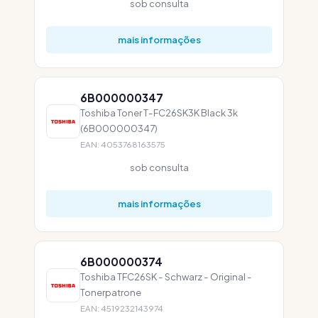
sob consulta
mais informações
6B000000347
Toshiba Toner T-FC26SK3K Black 3k
(6B000000347)
EAN: 4053768163575
sob consulta
mais informações
6B000000374
Toshiba TFC26SK - Schwarz - Original -
Tonerpatrone
EAN: 4519232143974