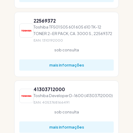
22569372
Toshiba TF501 505 601 605 610 TK-12
TONER 2-ER PACK, CA. 3000 S., 22569372
EAN: 1310192000
sob consulta
mais informações
41303712000
Toshiba Developer D-1600 (41303712000)
EAN: 4053768166491
sob consulta
mais informações