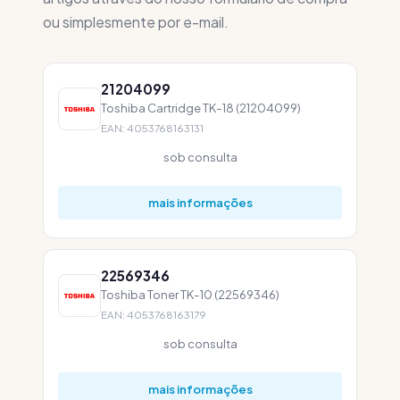
ou simplesmente por e-mail.
21204099
Toshiba Cartridge TK-18 (21204099)
EAN: 4053768163131
sob consulta
mais informações
22569346
Toshiba Toner TK-10 (22569346)
EAN: 4053768163179
sob consulta
mais informações