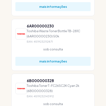
mais informações
6AR00000230
Toshiba Waste Toner Bottle TB-281C
(6AR00000230) 50k
EAN: 4519232112871
sob consulta
mais informações
6B000000328
Toshiba Toner T-FC26SC2K Cyan 2k
(6B000000328)
EAN: 4519232143912
sob consulta