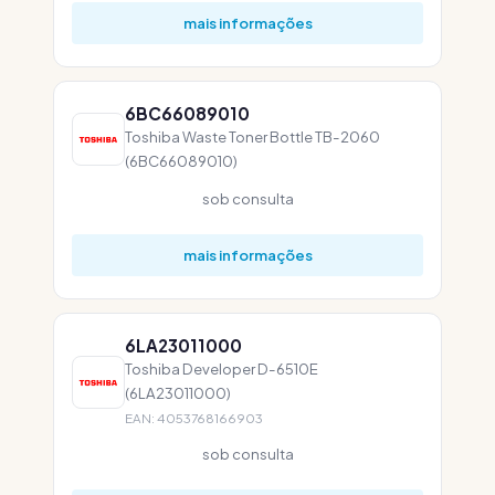
mais informações
6BC66089010
Toshiba Waste Toner Bottle TB-2060
(6BC66089010)
sob consulta
mais informações
6LA23011000
Toshiba Developer D-6510E
(6LA23011000)
EAN: 4053768166903
sob consulta