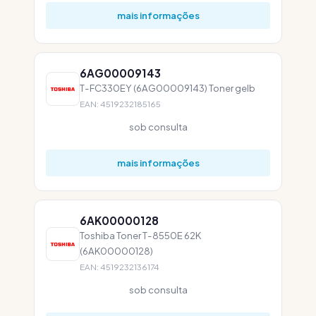
mais informações
6AG00009143
T-FC330EY (6AG00009143) Toner gelb
EAN: 4519232185165
sob consulta
mais informações
6AK00000128
Toshiba Toner T-8550E 62K
(6AK00000128)
EAN: 4519232136174
sob consulta