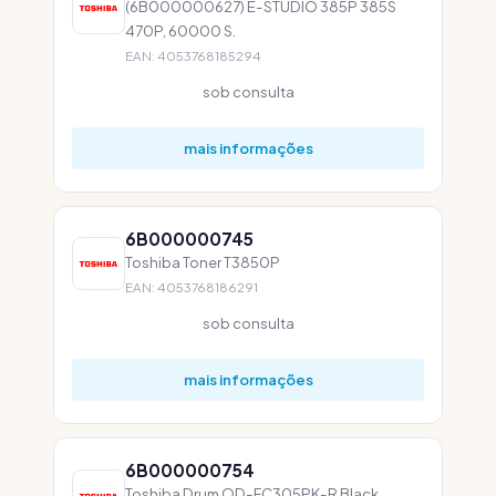
(6B000000627) E-STUDIO 385P 385S
470P, 60000 S.
EAN: 4053768185294
sob consulta
mais informações
6B000000745
Toshiba Toner T3850P
EAN: 4053768186291
sob consulta
mais informações
6B000000754
Toshiba Drum OD-FC305PK-R Black