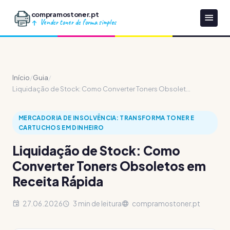
compramostoner.pt
Vender toner de forma simples
Início
/
Guia
/
Liquidação de Stock: Como Converter Toners Obsolet...
MERCADORIA DE INSOLVÊNCIA: TRANSFORMA TONER E
CARTUCHOS EM DINHEIRO
Liquidação de Stock: Como
Converter Toners Obsoletos em
Receita Rápida
27.06.2026
3 min de leitura
compramostoner.pt