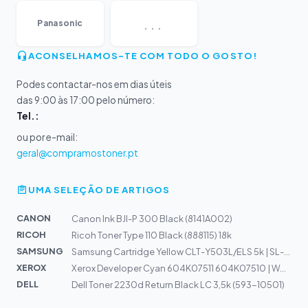
...
Panasonic
ACONSELHAMOS-TE COM TODO O GOSTO!
Podes contactar-nos em dias úteis
das 9:00 às 17:00 pelo número:
Tel.:
ou por e-mail:
geral@compramostoner.pt
UMA SELEÇÃO DE ARTIGOS
CANON
Canon Ink BJI-P 300 Black (8141A002)
RICOH
Ricoh Toner Type 110 Black (888115) 18k
SAMSUNG
Samsung Cartridge Yellow CLT-Y503L/ELS 5k | SL-C3010, S...
XEROX
Xerox Developer Cyan 604K07511 604K07510 | Workcentre 7...
DELL
Dell Toner 2230d Return Black LC 3,5k (593-10501)