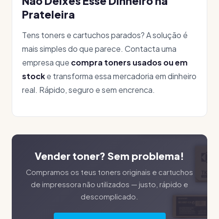
Não Deixes Esse Dinheiro na
Prateleira
Tens toners e cartuchos parados? A solução é
mais simples do que parece. Contacta uma
empresa que
compra toners usados ou em
stock
e transforma essa mercadoria em dinheiro
real. Rápido, seguro e sem encrenca.
Vender toner? Sem problema!
Compramos os teus toners originais e cartuchos
de impressora não utilizados — justo, rápido e
descomplicado.