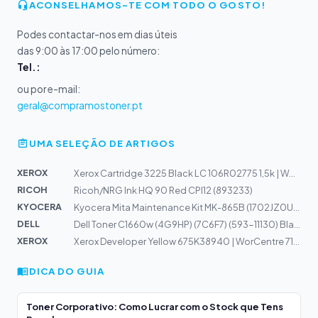
ACONSELHAMOS-TE COM TODO O GOSTO!
Podes contactar-nos em dias úteis
das 9:00 às 17:00 pelo número:
Tel.:
ou por e-mail:
geral@compramostoner.pt
UMA SELEÇÃO DE ARTIGOS
XEROX
Xerox Cartridge 3225 Black LC 106R02775 1,5k | WorkCent...
RICOH
Ricoh/NRG Ink HQ 90 Red CPI12 (893233)
KYOCERA
Kyocera Mita Maintenance Kit MK-865B (1702JZ0UN0)
DELL
Dell Toner C1660w (4G9HP) (7C6F7) (593-11130) Black
XEROX
Xerox Developer Yellow 675K38940 | WorCentre 7132, 7232...
DICA DO GUIA
Toner Corporativo: Como Lucrar com o Stock que Tens