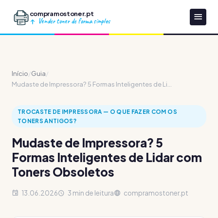
compramostoner.pt
Vender toner de forma simples
Início
/
Guia
/
Mudaste de Impressora? 5 Formas Inteligentes de Li...
TROCASTE DE IMPRESSORA — O QUE FAZER COM OS
TONERS ANTIGOS?
Mudaste de Impressora? 5
Formas Inteligentes de Lidar com
Toners Obsoletos
13.06.2026
3 min de leitura
compramostoner.pt